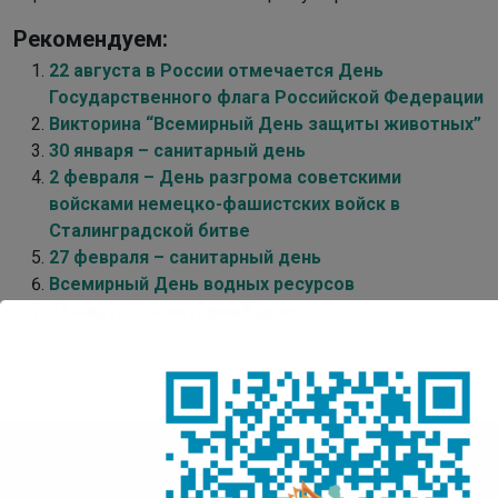
Рекомендуем:
22 августа в России отмечается День
Государственного флага Российской Федерации
Викторина “Всемирный День защиты животных”
30 января – санитарный день
2 февраля – День разгрома советскими
войсками немецко-фашистских войск в
Сталинградской битве
27 февраля – санитарный день
Всемирный День водных ресурсов
27 марта – санитарный день
Детская Точка Кипения