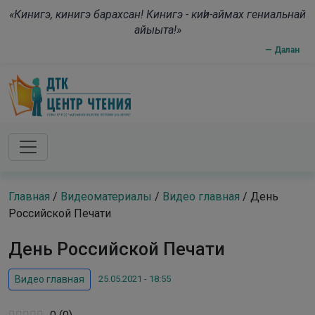
Skip to main content
modal-check
«Кинигэ, кинигэ барахсан! Кинигэ - киһи-аймах гениальнай
айыыта!»
— Далан
Главная
/
Видеоматериалы
/
Видео главная
/
День
Российской Печати
День Российской Печати
25.05.2021 - 18:55
Видео главная