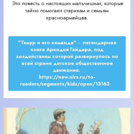
Это повесть о настоящих мальчишках, которые
тайно помогают старикам и семьям
красноармейцев.
"Тимур и его команда" - легендарная
книга Аркадия Гайдара, под
воздействием которой развернулось по
всей стране детское общественное
движение.
https://new.nlrs.ru/to-
readers/segments/kids/open/13163