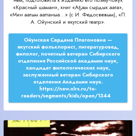
нем, подготовила к изданию его поэму-тойук
«Красный шаман», книг «Аҕам сырдык аата»,
«Мин аатым ааттаныа…» (с И. Федосеевым), «П.
А. Ойунский и якутский театр».
Ойунская Сардана Платоновна —
якутский фольклорист, литературовед,
филолог, почетный ветеран Сибирского
отделения Российской академии наук,
кандидат филологических наук,
заслуженный ветеран Сибирского
отделения Академии наук.
https://new.nlrs.ru/to-
readers/segments/kids/open/1344