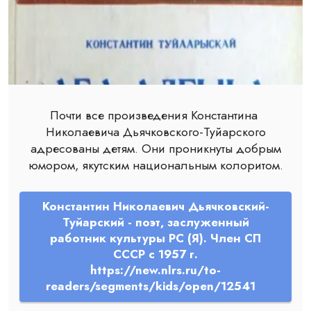
Почти все произведения Константина
Николаевича Дьячковского-Туйарского
адресованы детям. Они проникнуты добрым
юмором, якутским национальным колоритом.
Константин Николаевич Дьячковский-
Туйарский - поэт, заслуженный
работник культуры PC (Я). Член СП
СССР с 1957 г.
https://new.nlrs.ru/to-
readers/segments/kids/open/12541