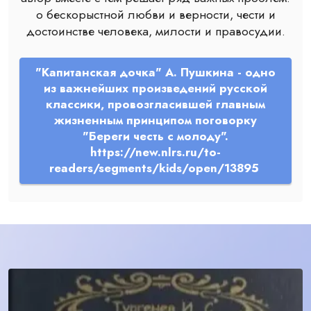
о бескорыстной любви и верности, чести и
достоинстве человека, милости и правосудии.
"Капитанская дочка" А. Пушкина - одно
из важнейших произведений русской
классики, провозгласившей главным
жизненным принципом поговорку
"Береги честь с молоду".
https://new.nlrs.ru/to-
readers/segments/kids/open/13895