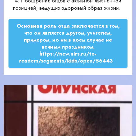
4. Поощрение отцов с активной жизненной
позицией, ведущих здоровый образ жизни.
Основная роль отца заключается в том,
что он является другом, учителем,
примером, но ни в коем случае не
вечным праздником.
https://new.nlrs.ru/to-
readers/segments/kids/open/56443