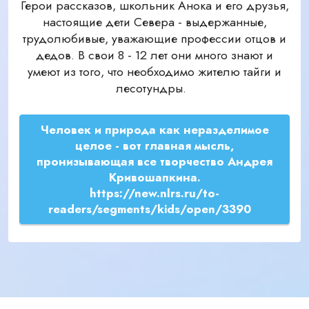
Герои рассказов, школьник Анока и его друзья,
настоящие дети Севера - выдержанные,
трудолюбивые, уважающие профессии отцов и
дедов. В свои 8 - 12 лет они много знают и
умеют из того, что необходимо жителю тайги и
лесотундры.
Человек и природа как неразделимое
целое - вот главная мысль,
пронизывающая все творчество Андрея
Кривошапкина.
https://new.nlrs.ru/to-
readers/segments/kids/open/3390