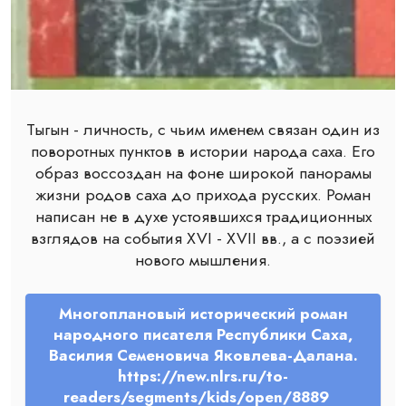
Тыгын - личность, с чьим именем связан один из
поворотных пунктов в истории народа саха. Его
образ воссоздан на фоне широкой панорамы
жизни родов саха до прихода русских. Роман
написан не в духе устоявшихся традиционных
взглядов на события XVI - XVII вв., а с поэзией
нового мышления.
Многоплановый исторический роман
народного писателя Республики Саха,
Василия Семеновича Яковлева-Далана.
https://new.nlrs.ru/to-
readers/segments/kids/open/8889