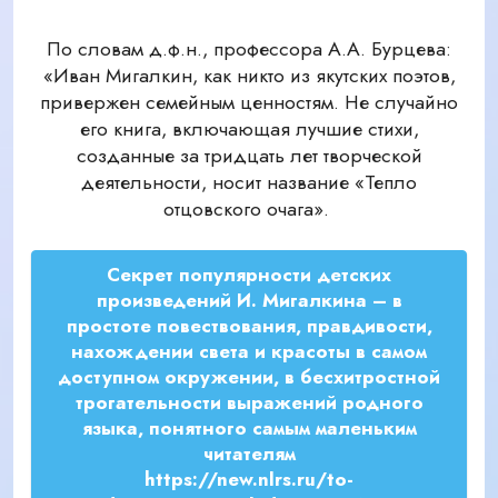
По словам д.ф.н., профессора А.А. Бурцева:
«Иван Мигалкин, как никто из якутских поэтов,
привержен семейным ценностям. Не случайно
его книга, включающая лучшие стихи,
созданные за тридцать лет творческой
деятельности, носит название «Тепло
отцовского очага».
Секрет популярности детских
произведений И. Мигалкина – в
простоте повествования, правдивости,
нахождении света и красоты в самом
доступном окружении, в бесхитростной
трогательности выражений родного
языка, понятного самым маленьким
читателям
https://new.nlrs.ru/to-