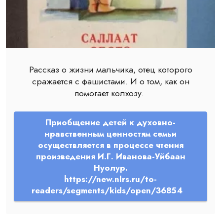
Рассказ о жизни мальчика, отец которого
сражается с фашистами. И о том, как он
помогает колхозу.
Приобщение детей к духовно-
нравственным ценностям семьи
осуществляется в процессе чтения
произведения И.Г. Иванова-Уйбаан
Нуолур.
https://new.nlrs.ru/to-
readers/segments/kids/open/36854