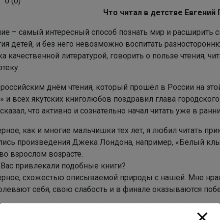
0
(
0
)
Что читал в детстве Евгений 
е – самый интересный способ познать мир и расширить с
тия детей, и без него невозможно воспитать разносторонн
а качественной литературой, говорить о пользе чтения, чита
отеку.
ероссийским днём чтения, который прошёл в России на это
» и всех якутских книголюбов поздравил глава городского
сказал, что активно и сознательно начал читать уже в ран
рное, как и многие мальчишки тех лет, я любил читать пр
лись произведения Джека Лондона, например, «Белый клык
 во взрослом возрасте.
 Вас привлекали подобные книги?
ерное, схожестью описываемой природы с нашей. Мне нра
олевают себя, свою слабость и в финале оказываются поб
нравился, особенно «Три мушкетера», тоже перечитывал. И