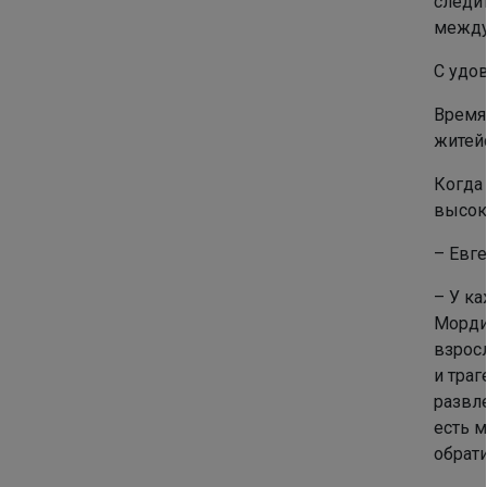
следит
между
С удо
Время
житейс
Когда
высок
– Евг
– У ка
Мордин
взросл
и траг
развл
есть 
обрат