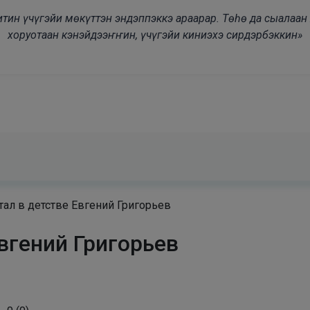
modal-check
дьитин үчүгэйи мөкүттэн эндэппэккэ араарар. Төһө да сыалаа
хоруотаан кэнэйдээҥҥин, үчүгэйи киниэхэ сирдэрбэккин»
тал в детстве Евгений Григорьев
Евгений Григорьев