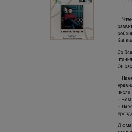
Чтени
разви
ребенк
библи
Со Вс
чтения
Он рас
– Наве
нрави
числе
– Чем
– Нав
преод
Дюма 