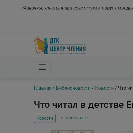
Skip to main content
«Ааҕааччы, улаатыннара соҕус эттэххэ, норуот мэл
Главная
/
Библионовости
/
Новости
/
Что чи
Что читал в детстве 
16.10.2023 - 00:29
Новости