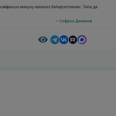
н хайҕааҥын мөкүнү киниэхэ биһирэппэккин. Төһө да
— Софрон Данилов