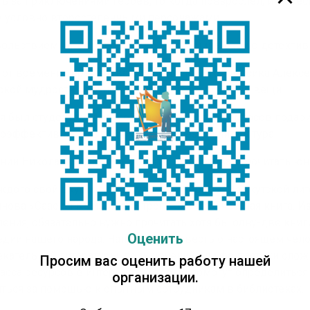
ь за приключениями героев, то когда повзрослел, интерес
 условно второстепенными персонажами.
вольствием читал раннего Бориса Акунина, серию детекти
 от времени перечитываю работы нашего классика Алексея
кой мудрости и точного взгляда на те или иные вещи.
 я был студентом, Алексей Александрович Томтосов подар
оэффективных людей» — тоже полезная литература.
ений Николаевич, что Вы можете посоветовать почитать ю
ждого свой вкус и литературные интересы. Из якутской л
ова «Сааскы Кэм», очень трогательная и честная книга. И
ения, обязательно нужно прочитать хотя бы одну-две книг
Оценить
едии нашего народа. Например, «Повесть о настоящем чел
екательной литературы, приключений или фантастики сложн
Просим вас оценить работу нашей
масса ресурсов в интернете, которые помогут определитьс
организации.
иться за помощью к опытным сотрудникам в библиотеках.