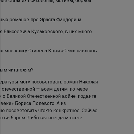
нее стала их психология, мотивы, борьба
вных романов про Эраста Фандорина.
 Елисеевича Кулаковского, в них много
ил мне книгу Стивена Кови «Семь навыков
ным читателям?
итературы могу посоветовать роман Николая
з отечественной — всем детям, по мере
и о Великой Отечественной войне, подвиге
овеке» Бориса Полевого. А из
о посоветовать что-то конкретное. Сейчас
я с выбором. Либо вы всегда можете