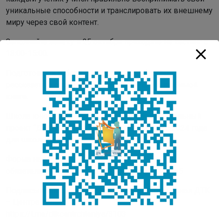
уникальные способности и транслировать их внешнему
миру через свой контент.
Заполняйте заявку и 25 октября приходите на кастинг с
13:00-15:00.
Подготовка к отбору в Школу юного блогера:
рассказать о своих интересах, хобби или о любимой
книге.
Школа юного блогера – культурно-образовательный
проект “ДТК – Центра чтения”, реализуется с 2024 года
для школьников Якутска бесплатно.
Форма на заявку
обязательна:
https://forms.gle/xxiEjSdXyhess3Yy5
Подписывайтесь на официальный телеграм-канал ДТК
– Центра чтения:
https://t.me/dtkcentrchteniya/3103