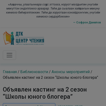
Skip to main content
modal-check
«Ааҕааччы, улаатыннара соҕус эттэххэ, норуот мэлдьитин үчүгэйи
мөкүттэн эндэппэккэ араарар. Төһө да сыалаан хайҕааҥын мөкүнү
киниэхэ биһирэппэккин. Төһө да хоруотаан кэнэйдээҥҥин, үчүгэйи
киниэхэ сирдэрбэккин»
— Софрон Данилов
Главная
/
Библионовости
/
Анонсы мероприятий
/
Объявлен кастинг на 2 сезон “Школы юного блогера”
Объявлен кастинг на 2 сезон
“Школы юного блогера”