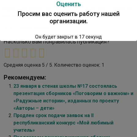
Оценить
Адрес библиотеки: пр. Ленина, 1, 311 кабинет, здание ИТ
Просим вас оценить работу нашей
парка.
организации.
ДТК – Центр чтения
Он будет закрыт в
17
секунд
Насколько вам понравилась публикация?
Средняя оценка
5
/ 5. Количество оценок:
1
Рекомендуем:
23 января в стенах школы №17 состоялась
презентация сборников «Поговорим о важном» и
«Радужные истории», изданных по проекту
«Авторы – дети»
Продлен срок подачи заявок на II
республиканский конкурс «Мой любимый
учитель»