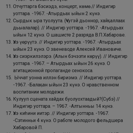
Отчуттарга бэсиэдэ, концерт, көмө.// Индигир
уоттара. -1967. -Атырдьах ыйын 2 күнэ.
Сырдык ыра туолуута. (Үчугэй дьоннор, хайҕаллаах
дьыалалар). // Индигир уоттара. -1967. -Атырдьах
ыйын 12 кунэ. О шашисте 2 разряда В.П.Хабарове.
Үлэ үөрүүтэ. // Индигир уоттара. -1967. -Атырдьах
ыйын 23 күнэ. О звеневоде Алексей Ивановиче.
Үлэ сиэркилэлэрэ. (Алын бэчээти көрүү). // Индигир
уоттара. -1967. – Атырдьах ыйын 26 күнэ. О
агитационной пропаганде сенокоса.
Ыччат уонна иллэн бириэмэ. // Индигир уоттара.
-1967. -Балаҕан ыйын 23 күнэ. О нравственном
воспитании молодежи.
Кулууп сцената хайдах буолуохтаадый?(Сүбэ) //
Индигир уоттара. – 1967. -Алтынньы 14 күнэ.
Үлэ киһини иитэр. // Индигир уоттара. -1967.
-Сэтинньи 4 күнэ. О работе молодого фельдшера
Хабаровой П.