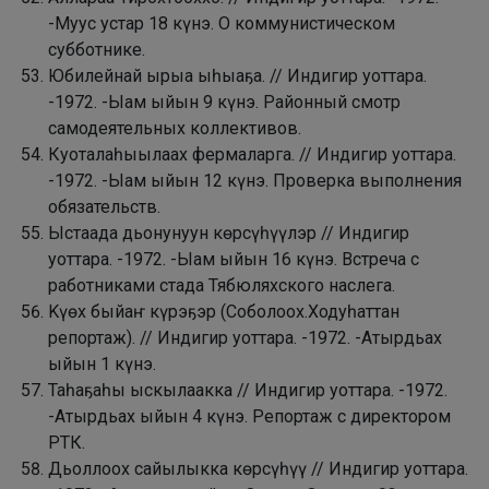
-Муус устар 18 күнэ. О коммунистическом
субботнике.
Юбилейнай ырыа ыһыаҕа. // Индигир уоттара.
-1972. -Ыам ыйын 9 күнэ. Районный смотр
самодеятельных коллективов.
Куоталаһыылаах фермаларга. // Индигир уоттара.
-1972. -Ыам ыйын 12 күнэ. Проверка выполнения
обязательств.
Ыстаада дьонунуун көрсүһүүлэр // Индигир
уоттара. -1972. -Ыам ыйын 16 күнэ. Встреча с
работниками стада Тябюляхского наслега.
Kүөх быйаҥ күрэҕэр (Соболоох.Ходуһаттан
репортаж). // Индигир уоттара. -1972. -Атырдьах
ыйын 1 күнэ.
Таһаҕаһы ыскылаакка // Индигир уоттара. -1972.
-Атырдьах ыйын 4 күнэ. Репортаж с директором
РТК.
Дьоллоох сайылыкка көрсүһүү // Индигир уоттара.