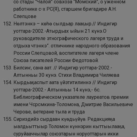
со стады “Чалой” совхоза “Момский”, о уженном
работнике с-х РС(Я), старшем бригадире А.Н.
Слепцове
Нөлтэнкэ – көһө сылдьар лааҕыр.// Индигир
уоттара-2002.-Атырдьах ыйын 21 күнэ.О
руководителе этнографического лагеря труда и
отдыха чтэнкэ”. отличнике народного образования
России Слепцовой, воспитателе лагеря члене
Союза писателей России Федотовой.
Билсиҥ, сана аат. // Индигир уоттара-2002.-
Алтынньы 30 кунэ.
Стихи Владимира Чиляева
Кырдьаҕаспыт аата үйэтитилиннэ // Индигир
уоттара-2002.- Алтынньы 14 күнэ,- 6с.
Библиографическом указателе лауреатов премии
имени Чсрсмкина-Толомона, Дмитрие Васильевиче
Черове, ветеране тыла и труда
Сириэдийэ сырдаан күөдьүйүө. Редакцияҕа
ыалдьыттыыр Толомон күннэрин кыттыылааҕа,
суруйааччылар союзтарын норуоттарын икки