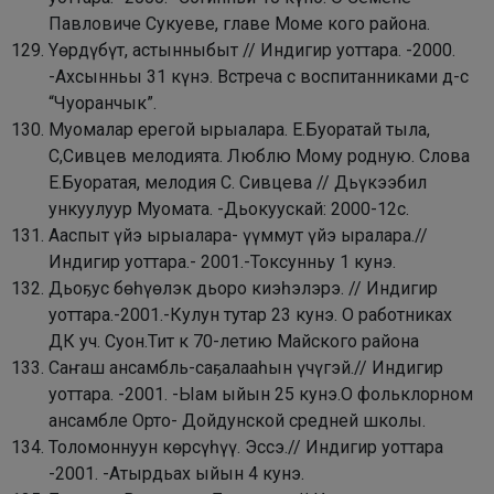
Павловиче Сукуеве, главе Моме кого района.
Yөрдүбүт, астынныбыт // Индигир уоттара. -2000.
-Ахсынньы 31 күнэ.
Встреча с воспитанниками д-с
“Чуоранчык”.
Муомалар ерегой ырыалара. Е.Буоратай тыла,
С,Сивцев мелодията. Люблю Мому родную. Слова
Е.Буоратая, мелодия С. Сивцева // Дьүкээбил
ункуулуур Муомата. -Дьокуускай: 2000-12с.
Ааспыт үйэ ырыалара- үүммут үйэ ыралара.//
Индигир уоттара.- 2001.-Токсунньу 1 кунэ.
Дьоҕус бөһүөлэк дьоро киэһэлэрэ. // Индигир
уоттара.-2001.-Кулун тутар 23 кунэ. О работниках
ДК уч. Суон.Тит к 70-летию Майского района
Саҥаш ансамбль-саҕалааһын үчүгэй.// Индигир
уоттара. -2001. -Ыам ыйын 25 кунэ.
О фольклорном
ансамбле Орто- Дойдунской средней школы.
Толомоннуун көрсүһүү. Эссэ.// Индигир уоттара
-2001. -Атырдьах ыйын 4 кунэ.