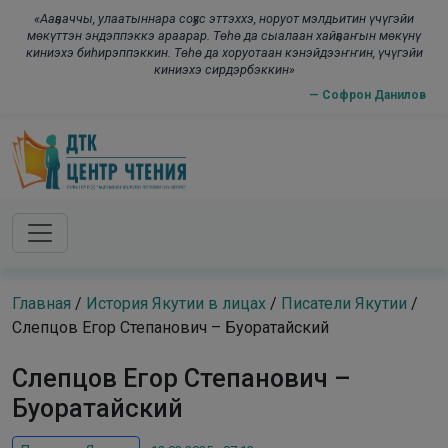
Skip to main content
modal-check
«Ааҕааччы, улаатыннара соҕус эттэххэ, норуот мэлдьитин үчүгэйи
мөкүттэн эндэппэккэ араарар. Төһө да сыалаан хайҕааҥын мөкүнү
киниэхэ биһирэппэккин. Төһө да хоруотаан кэнэйдээҥҥин, үчүгэйи
киниэхэ сирдэрбэккин»
— Софрон Данилов
Главная
/
История Якутии в лицах
/
Писатели Якутии
/
Слепцов Егор Степанович – Буоратайский
Слепцов Егор Степанович –
Буоратайский