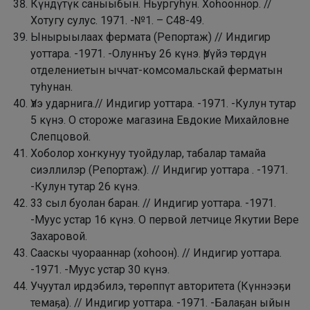
Күндүтүк саныыбын. Ньургуһун. Хоһооннор. //
Хотугу сулус. 1971. -№1. – С48-49.
Ынырыылаах фермата (Репортаж) // Индигир
уоттара. -1971. -Олуннъу 26 күнэ. Үрүйэ төрдүн
отделениетын ыччат-комсомальскай ферматын
туһунан.
Үлэ ударнига.// Индигир уоттара. -1971. -Кулун тутар
5 күнэ. О стороже магазина Евдокие Михайловне
Слепцовой.
Хоболор хоҥкунуу туойдулар, табалар тамайа
сиэллилэр (Репортаж). // Индигир уоттара . -1971.
-Кулун тутар 26 күнэ.
33 сыл буолан баран. // Индигир уоттара. -1971.
-Муус устар 16 күнэ. О первой летчице Якутии Вере
Захаровой.
Сааскы чуорааннар (хоһоон). // Индигир уоттара.
-1971. -Муус устар 30 күнэ.
Учуутал ирдэбилэ, төрөппүт авторитета (Күннээҕи
темаҕа). // Индигир уоттара. -1971. -Балаҕан ыйын