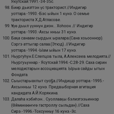
Якутскай:1991.-34-35с.
Биир дьиэттэн үс тракторист.//Индигир
уоттара.-1993.-Бэс ыйын 1 күнэ. О семье
тракториста Х.Д.Атласове.
Үтүө дьыл үүннүн диэн… Xоһоон. // Индигир
уоттара.-1993.-Ахсы нньы 31 кунэ.
Баҕа санаам сырдык ыралара.(Сана хоьооннор).
Сэргэ аттыгар салаа.(Этюд). //Индигир
уоттара.-1994.-Ыам ыйын 17 кунэ.
Ньургуһун.Е.Слепцов тыла, А.Алексеев мелодията.//
Ньургуьуннар.- Ясутскай:1994.-С.28-29. Саха сирин
мелодистарын ассоциацията. Ырыа сайды ытын
Фондата.
Сыыстарыахпыт суо§а.//Индишр уоттара.-1995.-
Ахсынньы 12 кунэ. Предвыборная агитация
кандидата А.Й.Корякина.
Далаһа кэбиһэн… Суоллааҕы бэлиэтээьиннэр
(Өймөкөөҥҥө
гастроллу сыльдан) //Саха
Сирэ.-1996.-Тохсунньу 16 кунэ.-Зс.