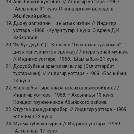
Аны биһиги күүтэбит. // Индигир уоттара. -1967.
-Ахсынньы 31 күнэ. О концертном выезде в
Абыйский район.
Дьону эмтээһин – эн ытык иэһин. // Индигир
уоттара. -1968. -Кулун тутар 1 күнэ. О враче Д.И.
Хабаровой.
“Өлбүт дууһа” (Г. Колесов “Тыыннаах тулаайаҕа”
диэн кэпсээниттэн сценка) / Литературнай муннук
// Индигир уоттара. -1968. -Ыам ыйын 21 күнэ.
Доруобуйаны араҥалааччылар (Эмчиттэрбит
тустарынан). // Индигир уоттара. -1968. -Бэс ыйын
14 күнэ.
Ыалларбыт ырыалара ыраахха дьиэрэйдин. / /
Индигир уоттара. -1968. – Ахсынньы 13 күнэ.
Концерт труженников Абыйского района.
Отууга ырыа дьиэрэйэр. // Индигир уоттара. -1969.
-от ыйын 22 күнэ.
Муома туһунан ырыа. // Индигир уоттара. -1969.
-Алтынньы 17 күнэ.