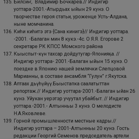
Билсиҥ, Владимир Бочкарев.// Индигир
уоттара-2001.-Атырдьах ыйын 29 кунэ. О
творчестве героя статьи, уроженце Усть-Алдана,
ныне момчанина.
Киһи киһитэ этэ {Сана кинигэ}// Индигир уоттара.
-2001. -Балаган мин 8 кукэ.-4с.
О Я.Я. Егорове 2
секретаре РК КПСС Момского района
Кыыспыт-күн тахсар дойдутугар-Японияҕа. //
Индигир уоттара- 2001.-Балаган ыйын 15 кунэ. О
поездке в Японию нашей землячки Слепцовой
Марианны, в составе ансамбля “Гулун” г.Якутска.
Аптаах дьүһүйүү.Быыстапка саалатыттан
репортаж.// Индигир уоттара-2001.-Балаган ыйан 26
кунэ.
Уйукан уерэтэр учуутал убайбыт. // Индигир
уоттара.-2001.- Алтынньы 3 кунэ. О мелодисте
Н.А.Яковлеве.
Горной промышленности местные кадры.//
Индигир уоттара – 2001-Алтынньы 20 кунэ.
Гость
редакции Георгий Семенов председатель артели