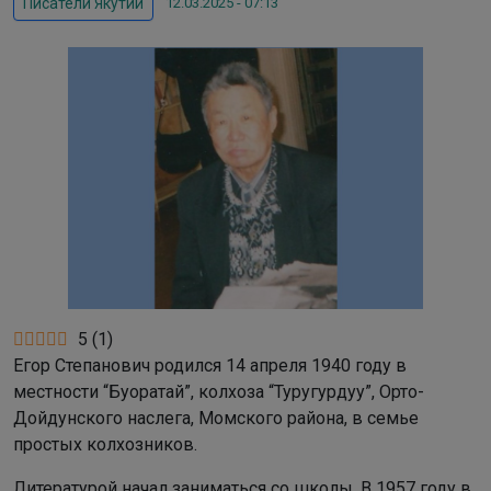
12.03.2025 - 07:13
Писатели Якутии
5
(
1
)
Егор Степанович родился 14 апреля 1940 году в
местности “Буоратай”, колхоза “Туругурдуу”, Орто-
Дойдунского наслега, Момского района, в семье
простых колхозников.
Литературой начал заниматься со школы. В 1957 году в