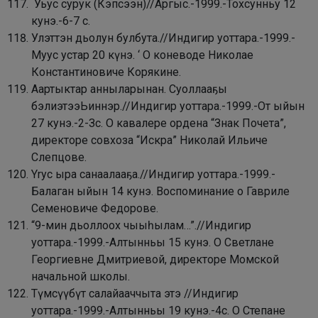
Уьус сурук (Кэпсээн)//Аргыс.-1999.-Тохсунньу 12
кунэ.-6-7 с.
Улэттэн дьолун булбута.//Индигир уоттара.-1999.-
Муус устар 20 күнэ. ‘ О коневоде Николае
Константиновиче Корякине.
Аартыктар анныларынан. Суоллааҕы
бэлиэтээЬиннэр.//Индигир уоттара.-1999.-От ыйын
27 кунэ.-2-Зс.
О кавалере ордена “Знак Почета”,
директоре совхоза “Искра” Николай Ильиче
Слепцове.
Yryc ыра санаалааҕа.//Индигир уоттара.-1999.-
Балаган ыйын 14 кунэ.
Воспоминание о Гавриле
Семеновиче Федорове.
“9-мин дьоллоох чыыһылам…”.//Индигир
уоттара.-1999.-Алтынньы 15
кунэ. О Светлане
Георгиевне Дмитриевой, директоре Момской
начальной школы.
Түмсүүбүт салайааччыта этэ //Индигир
уоттара.-1999.-Алтынньы 19 кунэ.-4с.
О Степане