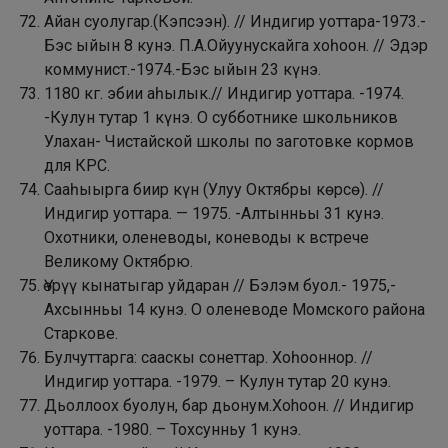
Айан суолугар.(Кэпсээн). // Индигир уоттара-1973.-
Бэс ыйын 8 кунэ. П.А.Ойуунускайга хоһоон. // Эдэр
коммунист.-1974.-Бэс ыйын 23 күнэ.
1180 кг. эбии аһылык.// Индигир уоттара. -1974.
-Кулун тутар 1 күнэ. О субботнике школьников
Улахан- Чистайской школы по заготовке кормов
для КРС.
Сааһыырга биир күн (Улуу Октябры көрсө). //
Индигир уоттара. — 1975. -Алтынньы 31 кунэ.
Охотники, оленеводы, коневоды к встрече
Великому Октябрю.
Үөpүү кынатыгар уйдаран // Бэлэм буол.- 1975,-
Ахсынньы 14 кунэ. О оленеводе Момского района
Старкове.
Булчуттарга: сааскы сонеттар. Хоһооннор. //
Индигир уоттара. -1979. – Кулун тутар 20 кунэ.
Дьоллоох буолун, бар дьонум.Xohooн. // Индигир
уоттара. -1980. – Тохсунньу 1 кунэ.