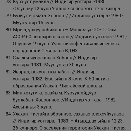
Күөх уот умайда // Индигир уоттара. -1980.
-Олунньу 12 кунэ.Установка первого телевизора
Булчут ырыата. Хоһоон. / /Индигир уоттара.-1980.-
Муус устар 15 кунэ.
Ырыа, үнкүү кэһиилээх— Москваҕа ССРС. Саха
АССР 60 сылларын көрсө // Индигир уоттара.-1981,-
Олунньу 19 кунэ. Участники фестиваля искусств
народностей Севера на ВДНХ.
Сааскы чуорааннар.Хоһоон.// Индигир
уоттара-1981.-Муус устар 30 кунэ.
Эҕэрдэ, оскуола кыһабыт. // Индигир
уоттара.-1982.-Бэс ыйын 8 кунэ. К 50 летию
образования Улахан- Чистайской школы.
Мин хотугу кыраайым: Куруук өйдүүр
буолабын.Хоьооннор. //Индигир уоттара.- 1982.-
Ахсынньы 3 кунэ.
Улахан-Чистайга эбээннэр, сахалар олохсуйуулара
// Индигир уоттара. -1983. – Атырдьах ыйын 12,23,
26 куннэрэ. О заселении территории Улахан-Чистая,