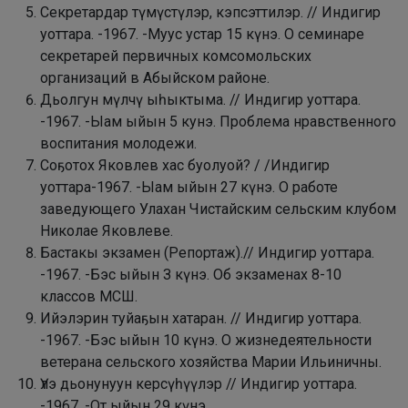
Секретардар түмүстүлэр, кэпсэттилэр. // Индигир
уоттара. -1967. -Муус устар 15 күнэ. О семинаре
секретарей первичных комсомольских
организаций в Абыйском районе.
Дьолгун мүлчү ыһыктыма. // Индигир уоттара.
-1967. -Ыам ыйын 5 кунэ. Проблема нравственного
воспитания молодежи.
Соҕотох Яковлев хас буолуой? / /Индигир
уоттара-1967. -Ыам ыйын 27 күнэ. О работе
заведующего Улахан Чистайским сельским клубом
Николае Яковлеве.
Бастакы экзамен (Репортаж).// Индигир уоттара.
-1967. -Бэс ыйын З күнэ. Об экзаменах 8-10
классов МСШ.
Ийэлэрин туйаҕын хатаран. // Индигир уоттара.
-1967. -Бэс ыйын 10 күнэ. О жизнедеятельности
ветерана сельского хозяйства Марии Ильиничны.
Үлэ дьонунуун керсүһүүлэр // Индигир уоттара.
-1967. -От ыйын 29 күнэ.