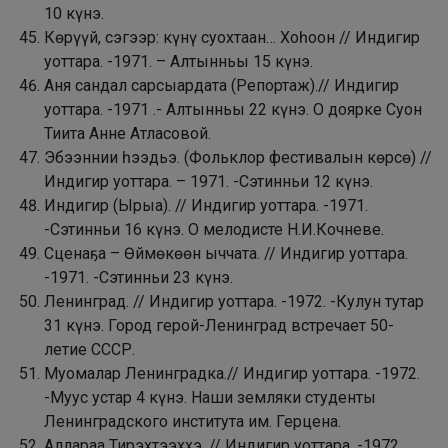
10 күнэ.
Көрүүй, сэгээр: күнү суохтаан… Хоһоон // Индигир
уоттара. -1971. – Алтынньы 15 күнэ.
Аня сандал сарсыардата (Репортаж).// Индигир
уоттара. -1971 .- Алтынньы 22 күнэ. О доярке Суон
Тиита Анне Атласовой.
Эбээннии һээдьэ. (Фольклор фестивалын көрсө) //
Индигир уоттара. – 1971. -Сэтинньи 12 күнэ.
Индигир (Ырыа). // Индигир уоттара. -1971.
-Сэтинньи 16 күнэ. О мелодисте Н.И.Кочневе.
Сценаҕа – Өймөкөөн ыччата. // Индигир уоттара.
-1971. -Сэтинньи 23 күнэ.
Ленинград. // Индигир уоттара. -1972. -Кулун тутар
31 күнэ. Город герой-Ленинград встречает 50-
летие СССР.
Муомалар Ленинградка.// Индигир уоттара. -1972.
-Муус устар 4 күнэ. Наши земляки студенты
Ленинградского института им. Герцена.
Аллараа Тирэхтээххэ. // Индигир уоттара. -1972.