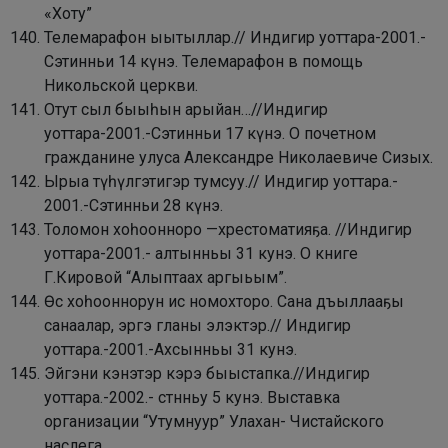
«Хоту”
Телемарафон ыытыллар.// Индигир уоттара-2001.-
Сэтинньи 14 күнэ.
Телемарафон в помощь
Никольской церкви.
Отут сыл быыһын арыйан…//Индигир
уоттара-2001.-Сэтинньи 17 күнэ.
О почетном
гражданине улуса Александре Николаевиче Сизых.
Ырыа түһүлгэтигэр тумсуу.// Индигир уоттара.-
2001.-Сэтинньи 28 күнэ.
Толомон хоһоонноро —хрестоматияҕа. //Индигир
уоттара-2001.- алтынньы 31 кунэ. О книге
Г.Кировой “Алыптаах аргыьым”.
Өс хоһооннорун ис номохторо. Сана дъыллааҕы
санаалар, эргэ гланы элэктэр.// Индигир
уоттара.-2001.-Ахсынньы 31 кунэ.
Эйгэни кэнэтэр кэрэ быыстапка.//Индигир
уоттара.-2002.- стнньу 5 кунэ. Выставка
организации “Утумнуур” Улахан- Чистайского
наслега.