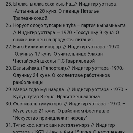
Ыллаа, ыллаа саха кыыһа…// Индигир уоттара.
-Алтынньы 28 кунэ. О певице Наталье
Трапезниковой.
Норуот олоҕо тупсарын тyha – партия кыһамньыта.
// Индигир уоттара. – 1970. -Тохсунньу 9 кунэ. О
снижении цен на продукты питания.
Бигэ билиини инэрэр. // Индигир уоттара. -1970.
-Олунньу 17 кунэ. О учительнице Улахан-
Чистайской школы П.С.Гаврильевой.
Балыыһаҕа. (Репортаж).// Индигир уоттара.-1970.-
Олунньу 24 кунэ. О коллективе работников
райбольницы.
Мавра тодо мунчаарда…// Индигир уоттара. -1970 .-
Кулун тутар З күнэ. Нравственная тема.
Фестиваль түмүктэрэ. // Индигир уоттара. -1970. –
Муус устар 21 күнэ. О районном фестивале
“Искусство принадлежит народу”.
Түгэх хос, кэтэх аан кистэлэҥнэрэ // Индигир
уоттара. -1970 -Ыам ыйын 15 күнэ. О нарушениях