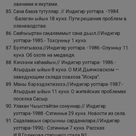
эвенами и якутами.
Сана бааза тутуллар. // Индигир уоттара. -1984.
-Балаган ыйын 18 кунэ. Пути решения проблем в
оленеводстве.
Сааһыыртан саҕаламмыт сана дьыл.//Индигир
уоттара-1985.- Тохсунньу 1 кунэ.
Бултатыахха.//Индигир уоттара. -1986.-Олунньу 11
кунэ. Об охоте на медведя.
Кичээни хahаайын.// Индигир уоттара- 1986.-
Атырдьах ыйын 8 кунэ. О М.И.Дьячковском —
заведующим склада совхоза “Искра”.
Маны бэрээдэктиэххэ.//Индигир уоттара-1987.-
Атырдьах ыйын 11 кунэ. О житейских проблемах
поселка Сасыр.
Улахан Чыыстайтан сонуннар.// Индигир
уоттара-1988.-Сэтинньи 29 кунэ. Новости из села.
Садалааҕын сарсынны сарданалара.//Индигир
уоттара-1990,- Сэтинньи 7 кунэ. Рассказ
И.В.Голикова старшего стада N1.