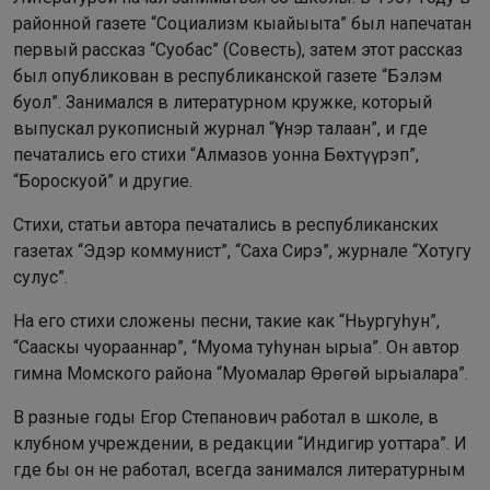
районной газете “Социализм кыайыыта” был напечатан
первый рассказ “Суобас” (Совесть), затем этот рассказ
был опубликован в республиканской газете “Бэлэм
буол”. Занимался в литературном кружке, который
выпускал рукописный журнал “Үүнэр талаан”, и где
печатались его стихи “Алмазов уонна Бөхтүүрэп”,
“Бороскуой” и другие.
Стихи, статьи автора печатались в республиканских
газетах “Эдэр коммунист”, “Саха Сирэ”, журнале “Xoтугу
сулус”.
На его стихи сложены песни, такие как “Ньургуһун”,
“Сааскы чуорааннар”, “Муома туһунан ырыа”. Он автор
гимна Момского района “Муомалар Өрөгөй ырыалара”.
В разные годы Егор Степанович работал в школе, в
клубном учреждении, в редакции “Индигир уоттара”. И
где бы он не работал, всегда занимался литературным