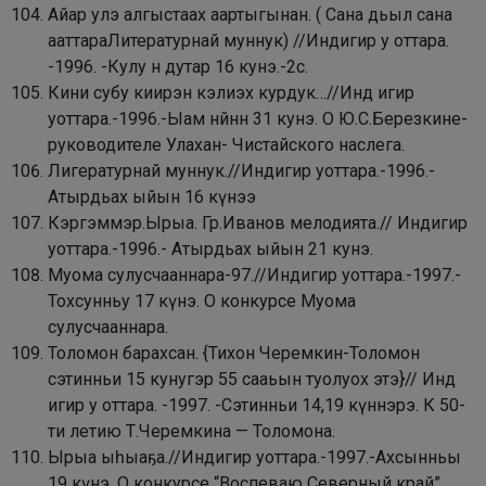
Айар улэ алгыстаах аартыгынан. ( Сана дьыл сана
ааттараЛитературнай муннук) //Индигир у оттара.
-1996. -Кулу н дутар 16 кунэ.-2с.
Кини субу киирэн кэлиэх курдук…//Инд игир
уоттара.-1996.-Ыам нйнн 31 кунэ. О Ю.С.Березкине-
руководителе Улахан- Чистайского наслега.
Лигературнай муннук.//Индигир уоттара.-1996.-
Атырдьах ыйын 16 күнээ
Кэргэммэр.Ырыа. Гр.Иванов мелодията.// Индигир
уоттара.-1996.- Атырдьах ыйын 21 кунэ.
Муома сулусчааннара-97.//Индигир уоттара.-1997.-
Тохсунньу 17 күнэ. О конкурсе Муома
сулусчааннара.
Толомон барахсан. {Тихон Черемкин-Толомон
сэтинньи 15 кунугэр 55 сааьын туолуох этэ}// Инд
игир у оттара. -1997. -Сэтинньи 14,19 күннэрэ. К 50-
ти летию Т.Черемкина — Толомона.
Ырыа ыһыаҕа.//Индигир уоттара.-1997.-Ахсынньы
19 күнэ. О конкурсе “Воспеваю Северный край”.