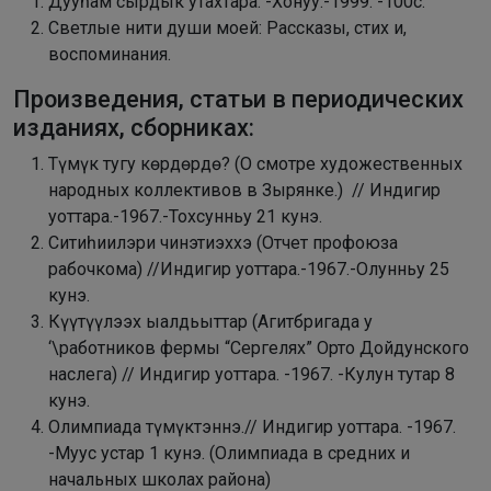
Дууһам сырдык утахтара. -Хонуу.-1999. -100с.
Светлые нити души моей: Рассказы, стих и,
воспоминания.
Произведения, статьи в периодических
изданиях, сборниках:
Түмүк тугу көрдөрдө? (
О смотре художественных
народных коллективов в Зырянке.)
// Индигир
уоттара.-1967.-Тохсунньу 21 кунэ.
Ситиһиилэри чинэтиэххэ (Отчет профоюза
рабочкома) //Индигир уоттара.-1967.-Олунньу 25
кунэ.
Күүтүүлээх ыалдьыттар (Агитбригада у
‘\работников фермы “Сергелях” Орто Дойдунского
наслега) // Индигир уоттара. -1967. -Кулун тутар 8
кунэ.
Олимпиада түмүктэннэ.// Индигир уоттара. -1967.
-Муус устар 1 кунэ. (
Олимпиада в средних и
начальных школах района)