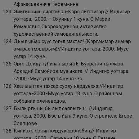
Афанасьевниче Черемкине.
Эйигинниин сиэттиһэн-Кэрэ эйгэтигэр.// Индигир
уоттара. -2000. – Ояунньу 1 кунэ.
О Марии
Романовне Скороходкиной, активистке
художественной самодеятельности.
Дьылҕабар сүүс төгүл махтал! (Кэргэммэр ананар
амарах тмлларым)//Индигир уоттара.-2000.-Муус
устар 14 кунэ.
Орто Дойду туһунан ырыа.Е. Буоратай тыллара.
Аркадий Самойлов музыката. // Индигир уоттара.
-2000.-Муус устар 14 кунэ.-Зс.
Хаалыыттан тахсар суолу кердуеххэ.//Индигир
уоттара.-2000.-Муус устар 18 кунэ.
О районном
собрании оленеводов.
Былыргыны былыт саппытын…//Индигир
уоттара.-2000.-Бэс ыйын 9 күнэ.
О строителе Егоре
Слепцове.
Киниэхэ эркин курдук эрэнэбин.// Индигир
уоттара. -2000. -Сэтинньи 10 күнэ.
О Семене