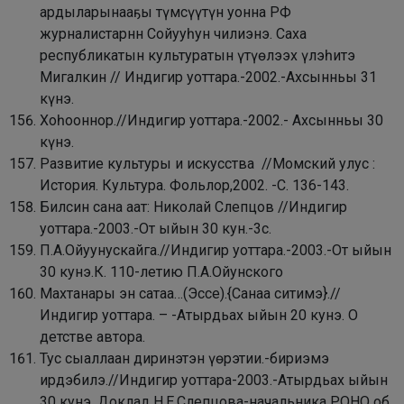
ардыларынааҕы түмсүүтүн уонна РФ
журналистарнн Сойууһун чилиэнэ. Саха
республикатын культуратын үтүөлээх үлэһитэ
Мигалкин // Индигир уоттара.-2002.-Ахсынньы 31
күнэ.
Хоһооннор.//Индигир уоттара.-2002.- Ахсынньы 30
күнэ.
Развитие культуры и искусства //Момский улус :
История. Культура. Фольлор,2002. -С. 136-143.
Билсин сана аат: Николай Слепцов //Индигир
уоттара.-2003.-От ыйын 30 кун.-3с.
П.А.Ойуунускайга.//Индигир уоттара.-2003.-От ыйын
30 кунэ.К. 110-летию П.А.Ойунского
Махтанары эн сатаа…(Эссе).{Санаа ситимэ}.//
Индигир уоттара. – -Атырдьах ыйын 20 кунэ. О
детстве автора.
Тус сыаллаан диринэтэн үөрэтии.-бириэмэ
ирдэбилэ.//Индигир уоттара-2003.-Атырдьах ыйын
30 кунэ. Доклад Н.Е.Слепцова-начальника РОНО об