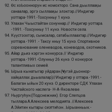
Өс хоЬооннорун ис номохторо. Сана дьыллааҕы
санаалар, эргэ сыллааҕы элэктэр.//Индигир
уоттара-1991.-Тохсунньу 1 кунэ.
Улахан Чыыстайтан сонуннар.// Индигир уоттара.
-1991. -Тохсунньу 11 күнэ. Новости села.
Күүстээхтэр, сымсалар, сатабыллаахтар.//Индигир
уоттара.-1991 .- Таксу нньу 15 кунэ. Спортивное
соревнование оленеводов, коневодов, охотников.
Айар дьиэ кэргэн конкурса // Индигир
уоттара.-1991.-Олунньу 26 күнэ. О конкурсе
талантливых семей.
Ырыа кынатыгар уйдаран.(Үчугэй дьоннор-
хайҕаллах дьыалалар)//Индигир у оттара.-1991.-
Балаган ыйын 20 кунэ. О директоре СДК Улахан
Чистайского наслега- Н-А-Яковлеве.
Ньургуһун.(Подснежник). Егор Слепцов
тыллара.А.Алексеев
мелодията. //Алексеев
А.Эйитин кытары сиэттиһэн…Ырыанньык.-