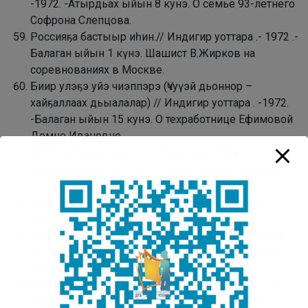
-1972. -Атырдьах ыйын 8 кунэ. О семье 93-летнего
Софрона Слепцова.
Россияҕа бастыыр иһин.// Индигир уоттара .- 1972 .-
Балаган ыйын 1 күнэ. Шашист В.Жирков на
соревнованиях в Москве.
Биир улэҕэ уйэ чиэппэрэ (Үчуүэй дьоннор –
хайҕаллаах дьыалалар) // Индигир уоттара . -1972.
-Балаган ыйын 15 кунэ. О техработнице Ефимовой
Домне Ивановне.
Өрүү махтанар дьонум. //Индигир уоттара. -1972 .-
Балаган ыйын 29 күнэ. О своем первом учителе
Г.Ф.Степанове.
Чыыстайга сырыттахха.//Индигир уоттара.-1972.-
Алтынньы 24 кунэ. Критика.
Аар тайҕаҕа аттанаары туран…// Инд игир уоттара
-1972. -Алтынньы 27 кунэ. Собрание охотников
Улахан Чистайского наслега
Ый күлэр. Сана дьыллаҕы көр-күлүү (Xohooн) //
Индигир уоттара. – 1972. – Ахсынньы 31 күнэ.