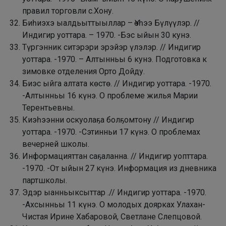
правил торговли с.Хону.
Биһиэхэ ыалдьыттыыллар – Үөһээ Бүлүүлэр. //
Индигир уоттара. – 1970. -Бэс ыйын 30 кунэ.
Түргэнник ситэрэри эрэйэр үлэлэр. // Индигир
уоттара. -1970. – Алтынньы 6 кунэ. Подготовка к
зимовке отделения Орто Дойду.
Биэс ыйга алтата көстө. // Индигир уоттара. -1970.
-Алтынньы 16 күнэ. О проблеме жилья Марии
Терентьевны.
Киэһээнни оскуолаҕа болҕомтону // Индигир
уоттара. -1970. -Сэтинньи 17 күнэ. О проблемах
вечерней школы.
Информацияттан саҕаланна. // Индигир уопттара.
-1970. -От ыйын 27 күнэ. Информация из дневника
партшколы.
Эдэр ыанньыксыттар .// Индигир уоттара. -1970.
-Ахсынньы 11 күнэ. О молодых доярках Улахан-
Чистая Ирине Хабаровой, Светлане Слепцовой.