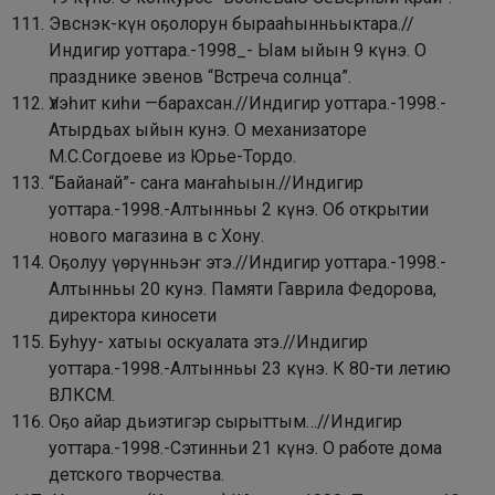
Эвснэк-күн оҕолорун бырааһынньыктара.//
Индигир уоттара.-1998_- Ыам ыйын 9 күнэ.
О
празднике эвенов “Встреча солнца”.
Үлэһит киһи —барахсан.//Индигир уоттара.-1998.-
Атырдьах ыйын
кунэ. О механизаторе
М.С.Согдоеве из Юрье-Тордо.
“Байанай”- саҥа маҥаһыын.//Индигир
уоттара.-1998.-Алтынньы 2 күнэ.
Об открытии
нового магазина в с Хону.
Оҕолуу үөрүнньэҥ этэ.//Индигир уоттара.-1998.-
Алтынньы 20 кунэ. Памяти Гаврила Федорова,
директора киносети
Буһуу- хатыы оскуалата этэ.//Индигир
уоттара.-1998.-Алтынньы 23 күнэ.
К 80-ти летию
ВЛКСМ.
Оҕо айар дьиэтигэр сырыттым…//Индигир
уоттара.-1998.-Сэтинньи 21 күнэ.
О работе дома
детского творчества.