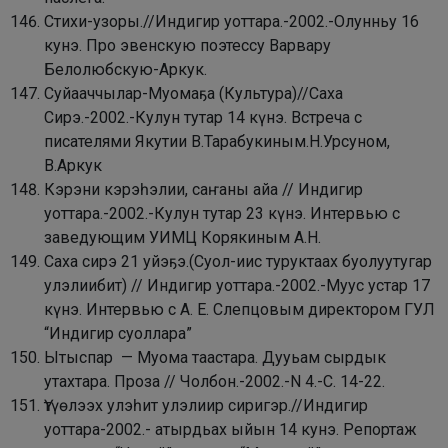
Стихи-узоры.//Индигир уоттара.-2002.-Олунньу 16
кунэ.
Про эвенскую поэтессу Варвару
Белолюбскую-Аркук.
Суйааччылар-Муомаҕа (Культура)//Саха
Сирэ.-2002.-Кулун тутар 14 күнэ. Встреча с
писателями Якутии В.Тарабукиным.Н.Урсуном,
В.Аркук
Кэрэни кэрэһэлии, саҥаны айа // Индигир
уоттара.-2002.-Кулун тутар 23 күнэ.
Интервью с
заведующим УИМЦ Корякиным А.Н.
Саха сирэ 21 уйэҕэ.(Суол-иис туруктаах буолуутугар
улэлиибит) // Индигир уоттара.-2002.-Муус устар 17
күнэ.
Интервью с А. Е. Слепцовым директором ГУЛ
“Индигир суоллара”
Ытыспар — Муома таастара. Дууьам сырдык
утахтара. Проза // Чолбон.-2002.-N 4.-С. 14-22.
Үтүөлээх улэһит улэлиир сиригэр.//Индигир
уоттара-2002.- атырдьах ыйын 14 кунэ.
Репортаж