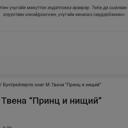
modal-check
дьитин үчүгэйи мөкүттэн эндэппэккэ араарар. Төһө да сыалаа
хоруотаан кэнэйдээҥҥин, үчүгэйи киниэхэ сирдэрбэккин»
/
Буктрейлерпо книг М. Твена “Принц и нищий”
 Твена “Принц и нищий”