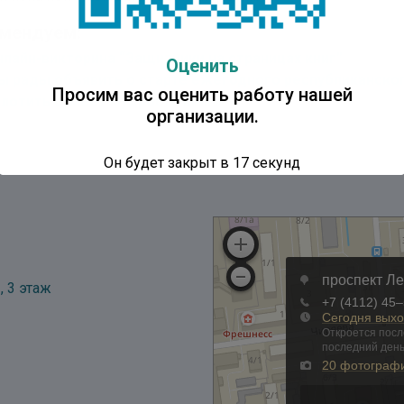
мендуем:
нлайн-викторина “Защитники на страницах книг”
Оценить
ы рады объявить о старте ежегодного республиканско
Просим вас оценить работу нашей
плотить сумеет мудрость книг»
организации.
Он будет закрыт в
16
секунд
, 3 этаж