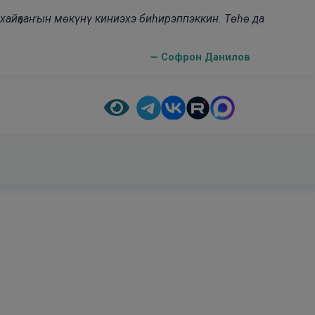
н хайҕааҥын мөкүнү киниэхэ биһирэппэккин. Төһө да
— Софрон Данилов