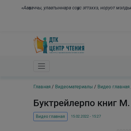
Skip to main content
«Ааҕааччы, улаатыннара соҕус эттэххэ, норуот мэл
Главная
/
Видеоматериалы
/
Видео главная
Буктрейлерпо книг М.
15.02.2022 - 15:27
Видео главная