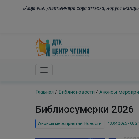
Skip to main content
«Ааҕааччы, улаатыннара соҕус эттэххэ, норуот мэл
Главная
/
Библионовости
/
Анонсы меропри
Библиосумерки 2026
13.04.2026 - 08:2
Анонсы мероприятий
,
Новости