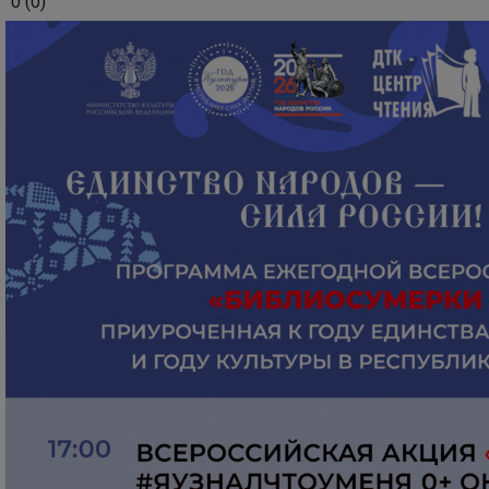
0
(
0
)