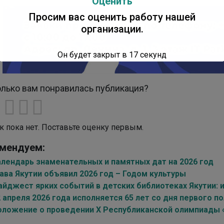
Оценить
Просим вас оценить работу нашей
организации.
Он будет закрыт в
16
секунд
лько вам понравилась публикация?
к пока нет. Поставьте оценку первым.
мендуем:
алендарь знаменательных и памятных дат на 2026 год
ава Якутии объявил 2026 год – Годом культуры
айджест ярких событий в детских библиотеках Якутии: и
 апреля 2026 года исполняется 65 лет со дня первого п
оложение о проведении X Республиканской олимпиады «С