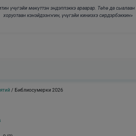
modal-check
дьитин үчүгэйи мөкүттэн эндэппэккэ араарар. Төһө да сыалаа
хоруотаан кэнэйдээҥҥин, үчүгэйи киниэхэ сирдэрбэккин»
ятий
/
Библиосумерки 2026
4