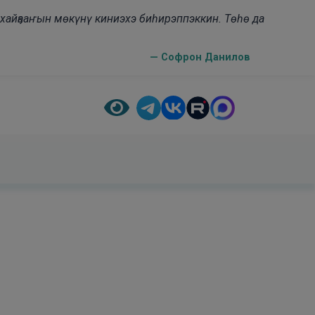
н хайҕааҥын мөкүнү киниэхэ биһирэппэккин. Төһө да
— Софрон Данилов