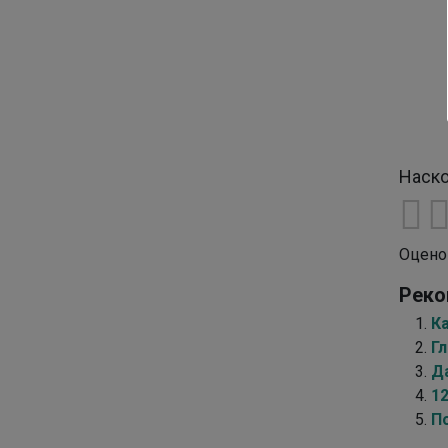
Наско
Оцено
Реко
К
Гл
Д
12
П