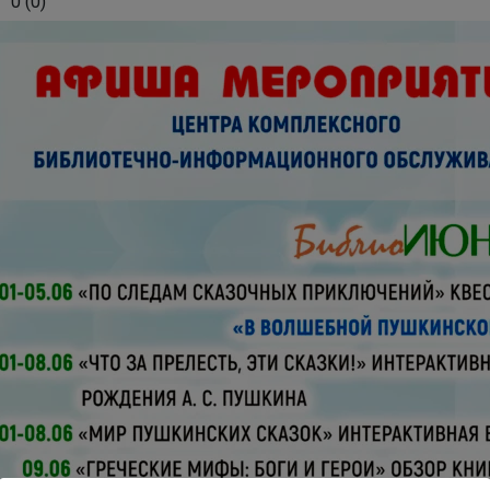
0
(
0
)