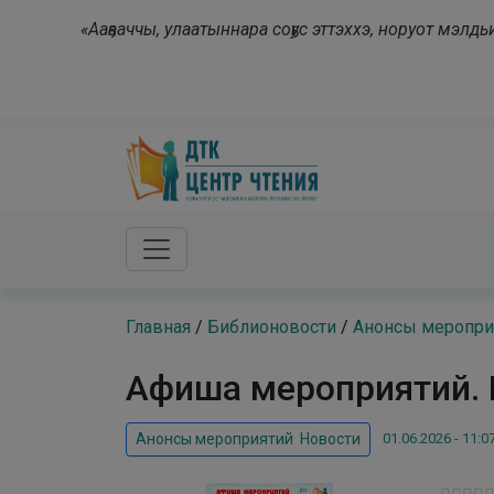
Skip to main content
«Ааҕааччы, улаатыннара соҕус эттэххэ, норуот мэл
Главная
/
Библионовости
/
Анонсы меропри
Афиша мероприятий.
01.06.2026 - 11:0
Анонсы мероприятий
,
Новости