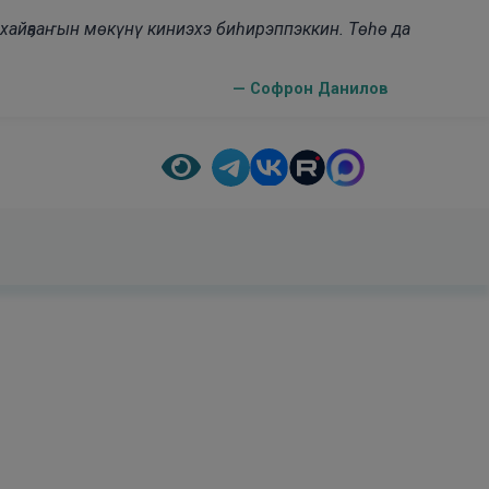
н хайҕааҥын мөкүнү киниэхэ биһирэппэккин. Төһө да
— Софрон Данилов