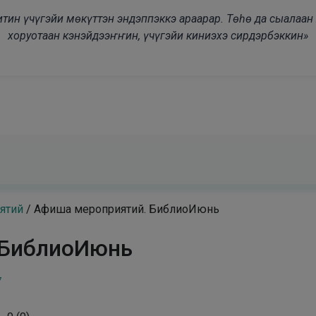
modal-check
дьитин үчүгэйи мөкүттэн эндэппэккэ араарар. Төһө да сыалаа
хоруотаан кэнэйдээҥҥин, үчүгэйи киниэхэ сирдэрбэккин»
ятий
/
Афиша мероприятий. БиблиоИюнь
 БиблиоИюнь
7