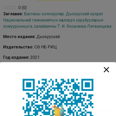
0
(
0
)
Заглавие:
Бастакы холонуулар: Дьокуускай куорат
Национальнай гимназиятын оҕолорун суруйууларын
хомуурунньуга, салайааччы Т. И. Яковлева-Литвинцева
Место издания:
Дьокуускай
Издательство:
СӨ НБ РИЦ
Год издания:
2021
Количество страниц:
68 с.
Аннотация:
В сборник вошли стихи, рассказы учеников
Якутской городской национальной гимназии на разные
темы
Бастакы холонуулар : Дьокуускай куорат Национальнай