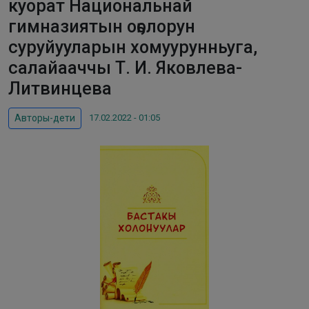
куорат Национальнай
гимназиятын оҕолорун
суруйууларын хомуурунньуга,
салайааччы Т. И. Яковлева-
Литвинцева
17.02.2022 - 01:05
Авторы-дети