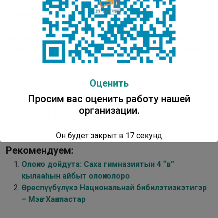
гимназиятын оҕолорун суруйууларын хомуурунньуга,
салайааччы Т. И. Яковлева-Литвинцева / Саха
Өрөспүүбүлүкэтин Национальнай бибилэтиэкэтин Оҕо
ааҕар киинин цифровой эйгэтин салаата ; хомуйан
оҥордулар Л. Д. Филиппова, Т. Н. Сивцева ; аан тылы
суруйда Т. И. Яковлева. – Дьокуускай : СӨ НБ РИЦ,
2021. – 68 с.
Оценить
Насколько вам понравилась публикация?
Просим вас оценить работу нашей
организации.
Оценок пока нет. Поставьте оценку первым.
Он будет закрыт в
16
секунд
Рекомендуем:
Олоҥхо дойдута: Саха гимназиятын 4 “в”
кылааһын айбыт олоҥхолоро
Өрөспүүбүлүкэ Национальнай бибилэтиэкэтигэр
– Мэҥэ Хаҥаластар