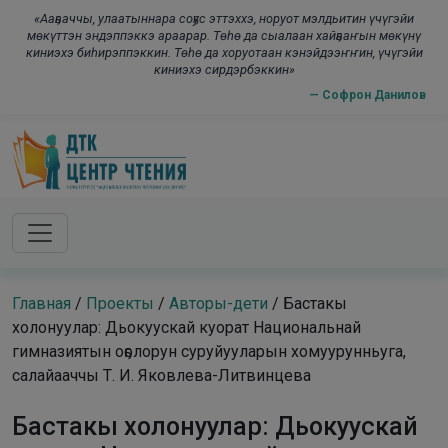
Skip to main content
modal-check
«Ааҕааччы, улаатыннара соҕус эттэххэ, норуот мэлдьитин үчүгэйи
мөкүттэн эндэппэккэ араарар. Төһө да сыалаан хайҕааҥын мөкүнү
киниэхэ биһирэппэккин. Төһө да хоруотаан кэнэйдээҥҥин, үчүгэйи
киниэхэ сирдэрбэккин»
— Софрон Данилов
Главная
/
Проекты
/
Авторы-дети
/
Бастакы
холонуулар: Дьокуускай куорат Национальнай
гимназиятын оҕолорун суруйууларын хомуурунньуга,
салайааччы Т. И. Яковлева-Литвинцева
Бастакы холонуулар: Дьокуускай