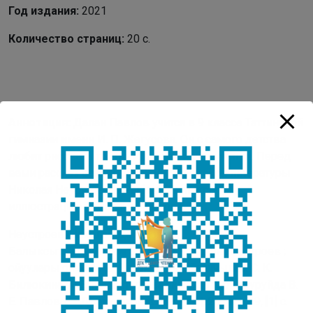
Год издания:
2021
Количество страниц:
20 с.
Аннотация:
Далан Павлов учится в 9 классе Таттинской
гимназии имени И. П. Жегусова. Он с самого детства
любит рисовать то, что услышал или прочитал. Перед
вами рассказ основоположника якутской литературы
Николая Неустроева "Рыбак" (Балыксыт) с
иллюстрациями Далана Павлова
Неустроев, Николай Денисович.
Балыксыт : ойуу-кинигэ : [12+] / Николай Неустроев ;
ойуулары оҥордо Д. Павлов ; салайааччылар: С. К.
Билюкина, А. Е. Монастырева ; киирии тылы суруйда В.
Е. Павлова. – Дьокуускай : СӨ НБ РИЦ, 2021. – 19, [1] с.