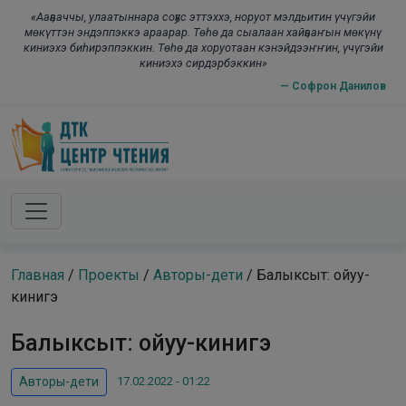
Skip to main content
modal-check
«Ааҕааччы, улаатыннара соҕус эттэххэ, норуот мэлдьитин үчүгэйи
мөкүттэн эндэппэккэ араарар. Төһө да сыалаан хайҕааҥын мөкүнү
киниэхэ биһирэппэккин. Төһө да хоруотаан кэнэйдээҥҥин, үчүгэйи
киниэхэ сирдэрбэккин»
— Софрон Данилов
Главная
/
Проекты
/
Авторы-дети
/
Балыксыт: ойуу-
кинигэ
Балыксыт: ойуу-кинигэ
17.02.2022 - 01:22
Авторы-дети