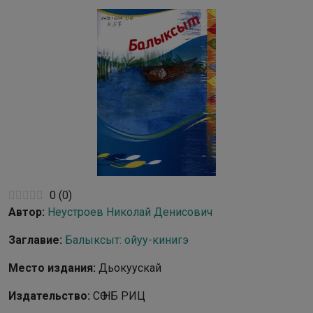
0
(
0
)
Автор:
Неустроев Николай Денисович
Заглавие:
Балыксыт: ойуу-кинигэ
Место издания:
Дьокуускай
Издательство:
СӨ НБ РИЦ