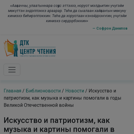
Skip to main content
modal-check
«Ааҕааччы, улаатыннара соҕус эттэххэ, норуот мэлдьитин үчүгэйи
мөкүттэн эндэппэккэ араарар. Төһө да сыалаан хайҕааҥын мөкүнү
киниэхэ биһирэппэккин. Төһө да хоруотаан кэнэйдээҥҥин, үчүгэйи
киниэхэ сирдэрбэккин»
— Софрон Данилов
Главная
/
Библионовости
/
Новости
/
Искусство и
патриотизм, как музыка и картины помогали в годы
Великой Отечественной войны
Искусство и патриотизм, как
музыка и картины помогали в