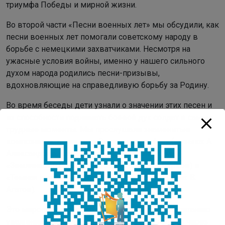
триумфа Победы и мирной жизни.
Во второй части «Песни военных лет» мы обсудили, как
песни военных лет помогали советскому народу в
борьбе с немецкими захватчиками. Несмотря на
ужасные условия войны, именно у нашего сильного
духом народа родились песни-призывы,
вдохновляющие на справедливую борьбу за Родину.
Во время беседы дети узнали о значении этих песен и
их способности поднимать боевой дух солдат в самые
трудные моменты. Мы прослушали знаменитые
композиции, такие как «Священная война» (музыка: А.
Александров, слова: Василий Лебедев-Кумач),
«Землянка» (музыка: К. Листов, слова: А. Сурков) и
«Темная ночь» (музыка: Н. Богословский, слова: В.
Агатов).
Это мероприятие стало важным шагом к воспитанию
уважения к истории нашей страны и ее героям через