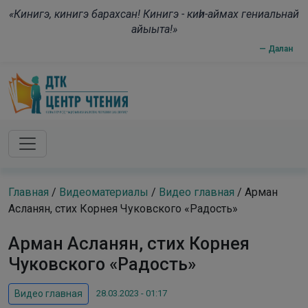
Skip to main content
modal-check
«Кинигэ, кинигэ барахсан! Кинигэ - киһи-аймах гениальнай
айыыта!»
— Далан
Главная
/
Видеоматериалы
/
Видео главная
/
Арман
Асланян, стих Корнея Чуковского «Радость»
Арман Асланян, стих Корнея
Чуковского «Радость»
28.03.2023 - 01:17
Видео главная