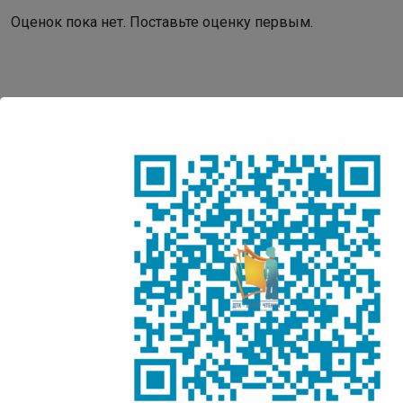
Оценок пока нет. Поставьте оценку первым.
Детская Точка Кипения
Центр Чтения
Адрес:
IT Park Yakutsk, проспект Ленина, д. 1, 3 этаж
Понедельник:
с 10:00 до 18:00 ч.
Вторник – пятница:
с 10:00 до 17:00 ч.
Суббота, воскресенье:
выходные дни
Последний день месяца
– санитарный день