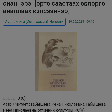
сиэннэрэ: [орто саастаах оҕолорго
аналлаах кэпсээннэр]
19.05.2025 - 09:10
Аудиокниги (Истиҥ, ааҕыы)
,
Новости
0
(
0
)
Ааҕар / Читает : Габышева Рена Николаевна, Габышева
Рена Николаевна, отличник культуры РС(Я)