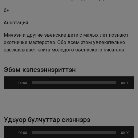
6+
Аннотация
Мичээн и другие эвенские дети с малых лет познают
охотничье мастерство. Обо всем этом увлекательно
рассказывает книга молодого эвенкского писателя
Эбэм кэпсээннэриттэн
Аудиоплеер
00:00
00:00
Удьуор булчуттар сиэннэрэ
Аудиоплеер
00:00
00:00