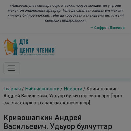
Skip to main content
modal-check
«Ааҕааччы, улаатыннара соҕус эттэххэ, норуот мэлдьитин үчүгэйи
мөкүттэн эндэппэккэ араарар. Төһө да сыалаан хайҕааҥын мөкүнү
киниэхэ биһирэппэккин. Төһө да хоруотаан кэнэйдээҥҥин, үчүгэйи
киниэхэ сирдэрбэккин»
— Софрон Данилов
Главная
/
Библионовости
/
Новости
/
Кривошапкин
Андрей Васильевич. Удьуор булчуттар сиэннэрэ: [орто
саастаах оҕолорго аналлаах кэпсээннэр]
Кривошапкин Андрей
Васильевич. Удьуор булчуттар