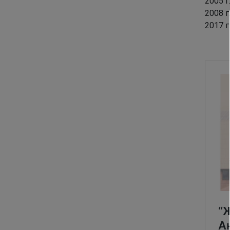
2005 
2008 г
2017 г