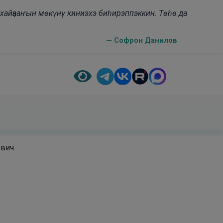
н хайҕааҥын мөкүнү киниэхэ биһирэппэккин. Төһө да
— Софрон Данилов
ввич