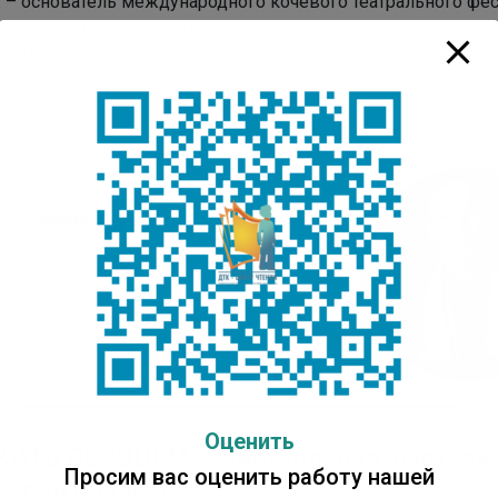
г. – основатель международного кочевого театрального фе
. – основал Театр Олонхо;
. – Премия «Золотая маска». С ноября 2014 года государст
Оценить
Просим вас оценить работу нашей