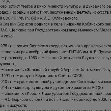
0
(
0
)
ёр, артист театра и кино, министр культуры и духовного р
одах. Народный артист РФ, заслуженный деятель искусств 
 СССР и РФ, РС (Я) им. А.Е. Кулаковского.
й Саввич Борисов родился в селе Ниджили Кобяйского ра
 М.С. Щепкина при Государственном академическом Малом 
 и кино.
975 гг. – артист Якутского государственного драматическог
. – окончил режиссёрский факультет ГИТИС им. А. В. Лунача
. — режиссёр, с 1983 г. — главный режиссёр Якутского гос
йунского;
г. – спектакль «Желанный голубой берег мой» отмечен Гос
 1991 гг. – депутат Верховного Совета СССР;
010 гг. – художественный руководитель Саха академическог
014 гг.- министр культуры и духовного развития РС (Я);
. – спектакль «Король Лир» удостоен Государственной пре
. – А.С. Борисов основал и возглавлял как ректор до 2006
ры и искусств;