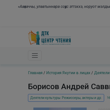
Skip to main content
«Ааҕааччы, улаатыннара соҕус эттэххэ, норуот мэл
Главная
/
История Якутии в лицах
/
Деятели
Борисов Андрей Савв
16
Деятели культуры
,
Режиссеры, актеры и др.