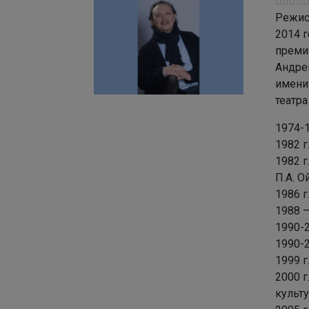
Режисс
2014 г
премий
Андре
имени
театра
1974-1
1982 г
1982 г
П.А. О
1986 
1988 –
1990-2
1990-2
1999 г
2000 г
культу