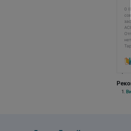
Наско
Оцено
Реко
В