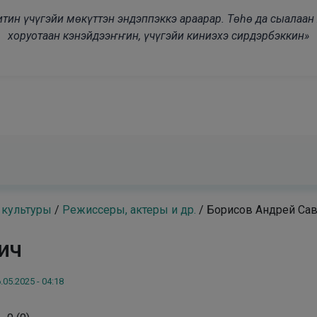
modal-check
дьитин үчүгэйи мөкүттэн эндэппэккэ араарар. Төһө да сыалаа
хоруотаан кэнэйдээҥҥин, үчүгэйи киниэхэ сирдэрбэккин»
 культуры
/
Режиссеры, актеры и др.
/
Борисов Андрей Са
ич
.05.2025 - 04:18