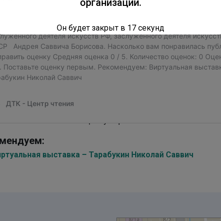
организации.
Он будет закрыт в
16
секунд
лько вам понравилась публикация?
к пока нет. Поставьте оценку первым.
мендуем:
иртуальная выставка – Тарабукин Николай Саввич