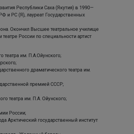
азвития Республики Саха (Якутия) в 1990—
РФ и РС (Я), лауреат Государственных
йона. Окончил Высшее театральное училище
театре России по специальности артист
о театра им. П.А.Ойунского;
рского;
ударственного драматического театра им.
ударственной премией СССР;
о театра им. П.А. Ойунского;
мии России;
 года Арктический государственный институт