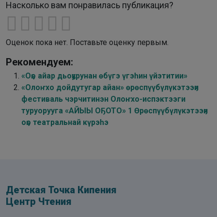
Насколько вам понравилась публикация?
Оценок пока нет. Поставьте оценку первым.
Рекомендуем:
«Оҕо айар дьоҕурунан өбүгэ үгэһин үйэтитии»
«Олоҥхо дойдутугар айан» өрөспүүбүлүкэтээҕи
фестиваль чэрчитинэн Олоҥхо-испэктээги
туруорууга «АЙЫЫ ОҔОТО» 1 Өрөспүүбүлүкэтээҕи
оҕо театральнай күрэһэ
Детская Точка Кипения
Центр Чтения