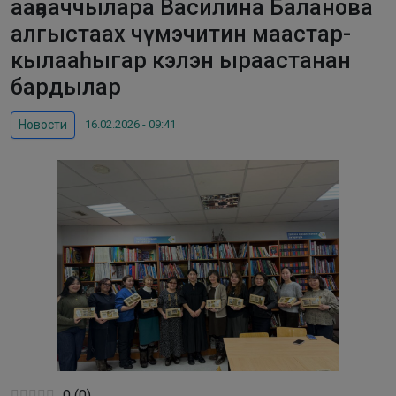
ааҕааччылара Василина Баланова
алгыстаах чүмэчитин маастар-
кылааһыгар кэлэн ыраастанан
бардылар
16.02.2026 - 09:41
Новости
0
(
0
)