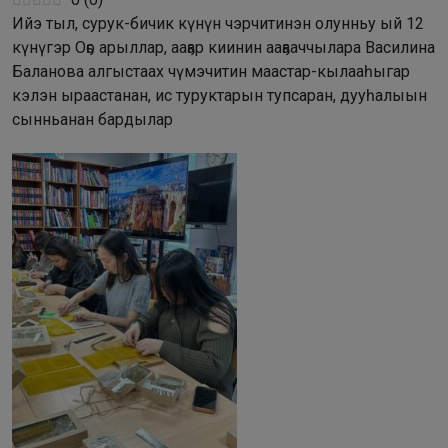
Ийэ тыл, сурук-бичик күнүн чэрчитинэн олунньу ый 12
күнүгэр Оҕо арыллар, ааҕар киинин ааҕааччылара Василина
Баланова алгыстаах чүмэчитин маастар-кылааһыгар
кэлэн ыраастанан, ис туруктарын тупсаран, дууһалыын
сынньанан бардылар