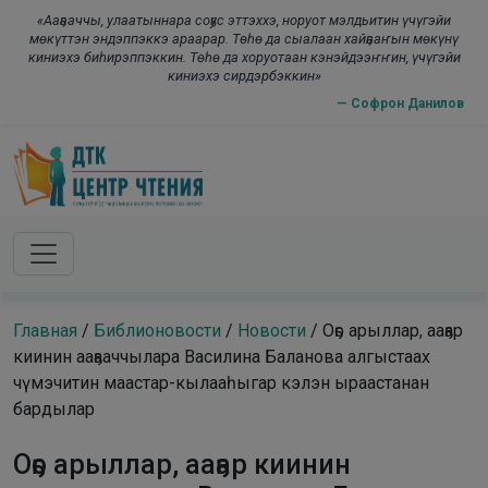
Skip to main content
modal-check
«Ааҕааччы, улаатыннара соҕус эттэххэ, норуот мэлдьитин үчүгэйи
мөкүттэн эндэппэккэ араарар. Төһө да сыалаан хайҕааҥын мөкүнү
киниэхэ биһирэппэккин. Төһө да хоруотаан кэнэйдээҥҥин, үчүгэйи
киниэхэ сирдэрбэккин»
— Софрон Данилов
Главная
/
Библионовости
/
Новости
/
Оҕо арыллар, ааҕар
киинин ааҕааччылара Василина Баланова алгыстаах
чүмэчитин маастар-кылааһыгар кэлэн ыраастанан
бардылар
Оҕо арыллар, ааҕар киинин