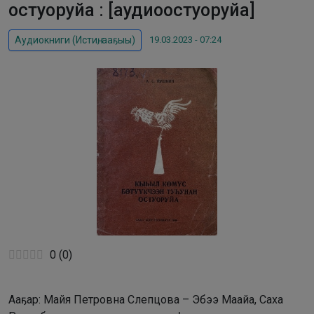
остуоруйа : [аудиоостуоруйа]
19.03.2023 - 07:24
Аудиокниги (Истиҥ, ааҕыы)
0
(
0
)
Ааҕар: Майя Петровна Слепцова – Эбээ Маайа, Саха