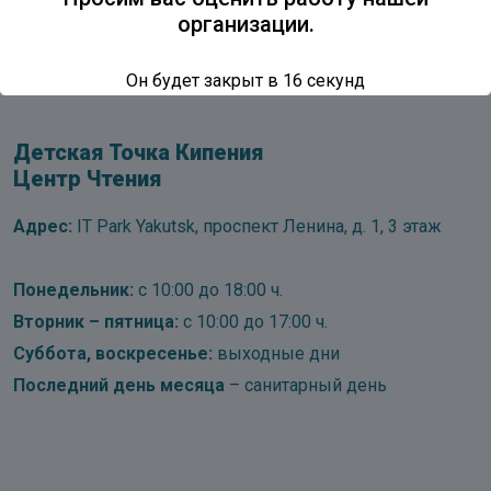
организации.
Он будет закрыт в
15
секунд
Детская Точка Кипения
Центр Чтения
Адрес:
IT Park Yakutsk, проспект Ленина, д. 1, 3 этаж
Понедельник:
с 10:00 до 18:00 ч.
Вторник – пятница:
с 10:00 до 17:00 ч.
Суббота, воскресенье:
выходные дни
Последний день месяца
– санитарный день