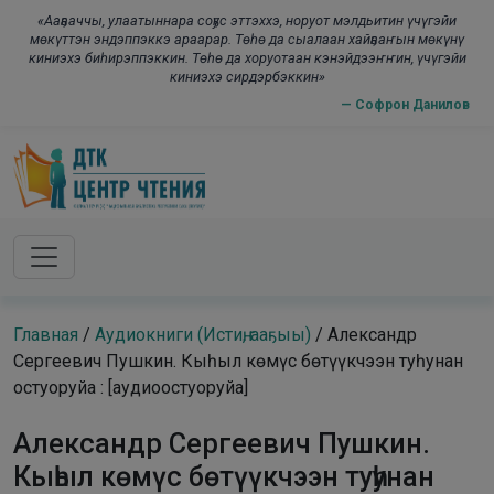
Skip to main content
modal-check
«Ааҕааччы, улаатыннара соҕус эттэххэ, норуот мэлдьитин үчүгэйи
мөкүттэн эндэппэккэ араарар. Төһө да сыалаан хайҕааҥын мөкүнү
киниэхэ биһирэппэккин. Төһө да хоруотаан кэнэйдээҥҥин, үчүгэйи
киниэхэ сирдэрбэккин»
— Софрон Данилов
Главная
/
Аудиокниги (Истиҥ, ааҕыы)
/
Александр
Сергеевич Пушкин. Кыһыл көмүс бөтүүкчээн туһунан
остуоруйа : [аудиоостуоруйа]
Александр Сергеевич Пушкин.
Кыһыл көмүс бөтүүкчээн туһунан