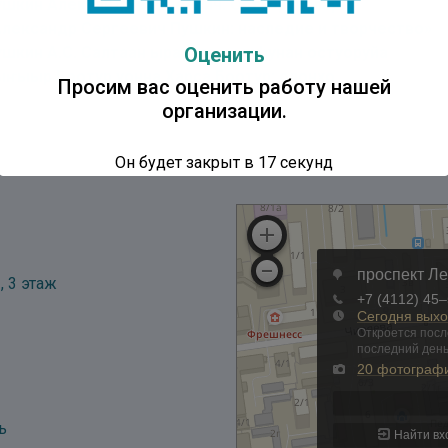
ушкин Александр Сергеевич. Остуоруйалар
Александр Сергеевич Пушкин: наследие и творчество»
Оценить
шкин А.С. Салтаан ыраахтааҕы туһунан остуоруйа
ыҥыыр Боотур уонна Харса Боотур: олонхо
Просим вас оценить работу нашей
организации.
Он будет закрыт в
16
секунд
, 3 этаж
ь