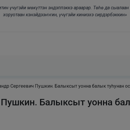
modal-check
дьитин үчүгэйи мөкүттэн эндэппэккэ араарар. Төһө да сыалаа
хоруотаан кэнэйдээҥҥин, үчүгэйи киниэхэ сирдэрбэккин»
ндр Сергеевич Пушкин. Балыксыт уонна балык туһунан ост
Пушкин. Балыксыт уонна балы