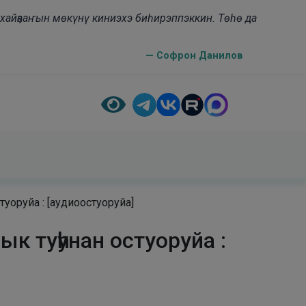
н хайҕааҥын мөкүнү киниэхэ биһирэппэккин. Төһө да
— Софрон Данилов
уоруйа : [аудиоостуоруйа]
к туһунан остуоруйа :