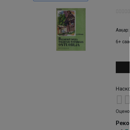
Ааҕар
6+ саа
Аудио
Наско
Оцено
Реко