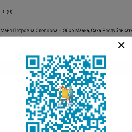
0
(
0
)
: Майя Петровна Слепцова – Эбээ Маайа, Саха Республика
стаах оҕолорго аналлаах
плеер
00:00
лько вам понравилась публикация?
к пока нет. Поставьте оценку первым.
мендуем: