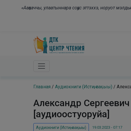
Skip to main content
«Ааҕааччы, улаатыннара соҕус эттэххэ, норуот мэл
Главная
/
Аудиокниги (Истиҥ, ааҕыы)
/
Алекса
Александр Сергеевич 
[аудиоостуоруйа]
19.03.2023 - 07:17
Аудиокниги (Истиҥ, ааҕыы)