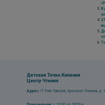
«
В
ш
2
в
Д
ч
Т
Детская Точка Кипения
Центр Чтения
Адрес:
IT Park Yakutsk, проспект Ленина, д. 1
Понедельник:
с 10:00 до 18:00 ч.