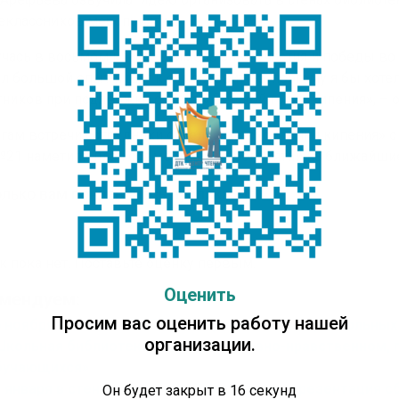
еклассников мероприятий.
чась в восьмом классе, я имела опыт участия и победы в
л большой опыт и шаг к саморазвитию, поэтому я бы хотел
ников при поддержке отдела «Детской точки кипения», – о
огам встречи сотрудники отдела «Детской точки кипения» 
21 наметили план совместных мероприятий на ближайш
лько вам понравилась публикация?
к пока нет. Поставьте оценку первым.
Оценить
мендуем:
Просим вас оценить работу нашей
6 ноября в стенах НПСОШ №2 прошел семинар школьных 
организации.
Школьная библиотека – центр в духовно-нравственном,
бучающихся»
3 января в стенах школы №17 состоялась презентация с
Он будет закрыт в
16
секунд