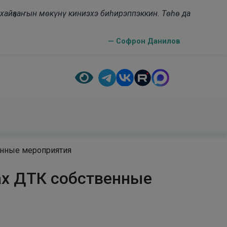
н хайҕааҥын мөкүнү киниэхэ биһирэппэккин. Төһө да
— Софрон Данилов
енные мероприятия
ах ДТК собственные