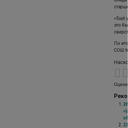
старш
«Ещё у
это бы
сверст
По ит
СОШ №
Наско
Оцено
Реко
2
«
о
2