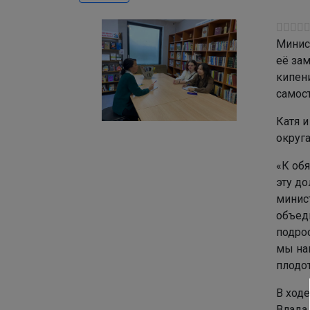
Минис
её за
кипен
самос
Катя и
округ
«К об
эту до
минис
объед
подрос
мы на
плодо
В ход
Влада