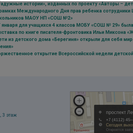
Радужные истории», изданных по проекту «Авторы – де
 рамках Международного Дня прав ребенка сотрудники
кольников МАОУ НП «СОШ №2»
7 января для учащихся 4 классов МОБУ «СОШ № 29» был
ыставка по книге писателя-фронтовика Ильи Миксона «
ети из детского дома «Берегиня» открыли для себя мир
тения»
оржественное открытие Всероссийской недели детской 
, 3 этаж