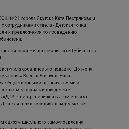
ОШ №21 города Якутска Катя Пестрякова и
 с сотрудниками отдела «Детская точка
 идеи и предложения по проведению
иблиотеки.
 общественной жизни школы, но и Губинского
.
иступила сравнительно недавно. До меня
тр чтения» Версан Барахов. Наше
ими общественными организациями и
естных мероприятий для детей и
 «ДТК – центр чтения» и в этом вопросе
Детской точки кипения» и надеемся на
ним связям школьного самоуправления
ки в течение февраля ряд интересных для