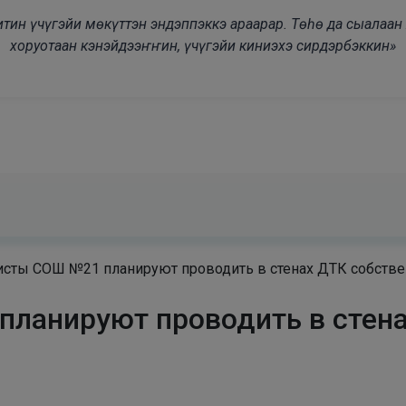
modal-check
дьитин үчүгэйи мөкүттэн эндэппэккэ араарар. Төһө да сыалаа
хоруотаан кэнэйдээҥҥин, үчүгэйи киниэхэ сирдэрбэккин»
исты СОШ №21 планируют проводить в стенах ДТК собств
ланируют проводить в стен