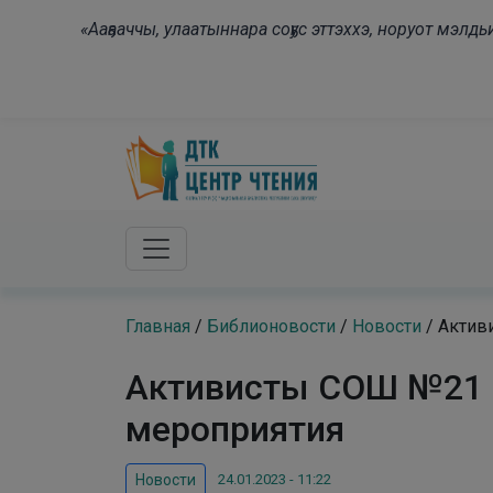
Skip to main content
«Ааҕааччы, улаатыннара соҕус эттэххэ, норуот мэл
Главная
/
Библионовости
/
Новости
/
Актив
Активисты СОШ №21 п
мероприятия
24.01.2023 - 11:22
Новости