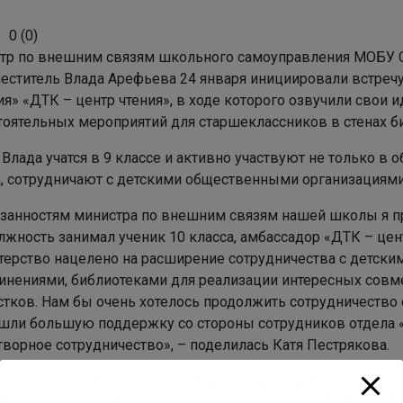
0
(
0
)
тр по внешним связям школьного самоуправления МОБУ С
меститель Влада Арефьева 24 января инициировали встречу
ия» «ДТК – центр чтения», в ходе которого озвучили свои
тоятельных мероприятий для старшеклассников в стенах б
 Влада учатся в 9 классе и активно участвуют не только в
а, сотрудничают с детскими общественными организациями
язанностям министра по внешним связям нашей школы я пр
лжность занимал ученик 10 класса, амбассадор «ДТК – цен
терство нацелено на расширение сотрудничества с детск
инениями, библиотеками для реализации интересных совм
тков. Нам бы очень хотелось продолжить сотрудничество с
шли большую поддержку со стороны сотрудников отдела «
творное сотрудничество», – поделилась Катя Пестрякова.
е встречи ученица 9 класса, заместитель министр по внеш
 Арефьева озвучила идею организовать в стенах библиоте