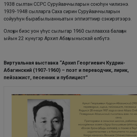
1938 сылтан ССРС Суруйааччыларын союһун чилиэнэ.
1939-1948 сылларга Саха сирин Суруйааччыларын
сойууһун бырабылыанньатын эппиэттиир сэкирэтээрэ.
Олоҕун биэс уон үһүс сылыгар 1960 сыллаахха балаҕан
ыйын 22 күнүгэр Архип Абаҕыыныскай өлбүтэ.
Виртуальная выставка “Архип Георгиевич Кудрин-
Абагинский (1907-1960) – поэт и переводчик, лирик,
пейзажист, песенник и публицист”