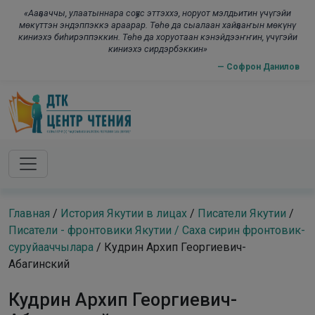
Skip to main content
modal-check
«Ааҕааччы, улаатыннара соҕус эттэххэ, норуот мэлдьитин үчүгэйи
мөкүттэн эндэппэккэ араарар. Төһө да сыалаан хайҕааҥын мөкүнү
киниэхэ биһирэппэккин. Төһө да хоруотаан кэнэйдээҥҥин, үчүгэйи
киниэхэ сирдэрбэккин»
— Софрон Данилов
Главная
/
История Якутии в лицах
/
Писатели Якутии
/
Писатели - фронтовики Якутии / Саха сирин фронтовик-
суруйааччылара
/
Кудрин Архип Георгиевич-
Абагинский
Кудрин Архип Георгиевич-