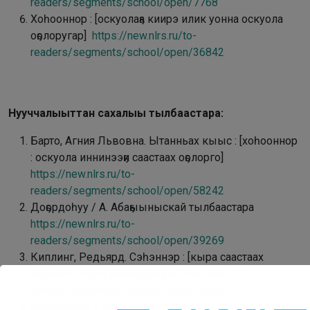
readers/segments/school/open/7768
Хоһооннор : [оскуолаҕа киирэ илик уонна оскуола
оҕолоругар]
https://new.nlrs.ru/to-
readers/segments/school/open/36842
Нууччалыыттан сахалыы тылбаастара:
Барто, Агния Львовна. Ытанньах кыыс : [хоһооннор
: оскуола иннинээҕи саастаах оҕолорго]
https://new.nlrs.ru/to-
readers/segments/school/open/58242
Доҕордоһуу / А. Абаҕыыныскай тылбаастара
https://new.nlrs.ru/to-
readers/segments/school/open/39269
Киплинг, Редьярд. Сэһэннэр : [кыра саастаах
оҕолорго остуоруйалар]
https://new.nlrs.ru/to-
readers/segments/school/open/36848
Суундьукку / Корней Чуковскай