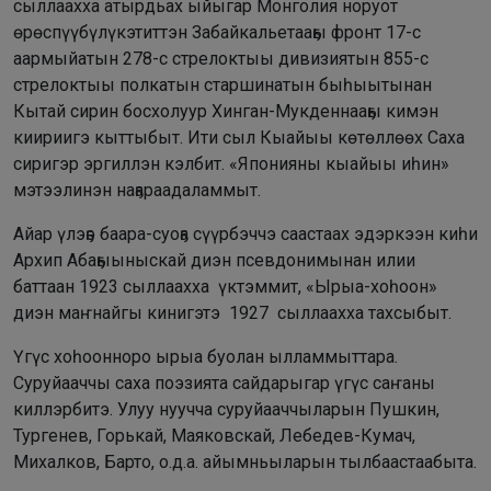
сыллаахха атырдьах ыйыгар Монголия норуот
өрөспүүбүлүкэтиттэн Забайкальетааҕы фронт 17-с
аармыйатын 278-с стрелоктыы дивизиятын 855-с
стрелоктыы полкатын старшинатын быһыытынан
Кытай сирин босхолуур Хинган-Мукденнааҕы кимэн
киириигэ кыттыбыт. Ити сыл Кыайыы көтөллөөх Саха
сиригэр эргиллэн кэлбит. «Японияны кыайыы иһин»
мэтээлинэн наҕараадаламмыт.
Айар үлэҕэ баара-суоҕа сүүрбэччэ саастаах эдэркээн киһи
Архип Абаҕыыныскай диэн псевдонимынан илии
баттаан 1923 сыллаахха үктэммит, «Ырыа-хоһоон»
диэн маҥнайгы кинигэтэ 1927 сыллаахха тахсыбыт.
Үгүс хоһоонноро ырыа буолан ылламмыттара.
Суруйааччы саха поэзията сайдарыгар үгүс саҥаны
киллэрбитэ. Улуу нуучча суруйааччыларын Пушкин,
Тургенев, Горькай, Маяковскай, Лебедев-Кумач,
Михалков, Барто, о.д.а. айымньыларын тылбаастаабыта.