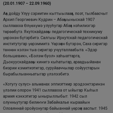
(20.01.1907 – 22.09.1960)
Аҕа дойду Улуу сэриитин кыттыылааҕа, поэт, тылбаасчыт
Архип Георгиевич Кудрин – Абаҕыыныскай 1907
сыллаахха Өлүөхүмэ улууһугар Абаҕа нэһилиэгэр
төрөөбүтэ. Якутскайдааҕы педагогическай техникуму
үөрэнэн бүтэрбитэ. Салгыы Иркутскай педагогическай
институтугар үөрэммитэ. Үөрэҕин бүтэрэн, Саха сиригэр
төннөн кэлэн тыа сиригэр учууталлаабыта. «Эдэр
большевик», «Бэлэм буол» хаһыаттарга,
Дьокуускайдааҕы кинигэ кыһатыгар, араадьыйанан
биэрии кэмитиэтигэр, суруйааччылар сойуустарын
бырабылыанньатыгар үлэлээбитэ.
«Хотугу сулус» альманах эппиэттиир эрэдээктэринэн
үлэлии олорон 1941 сыллаахха от ыйыгар Кыһыл
армия кэккэтигэр ынырыллыбыт. 1942 сыл
олунньутугар билиҥҥи Забайкалье кыраайын
Оловяннай оройуонугар байыаннай үөрэҕи ааспыт. 1945