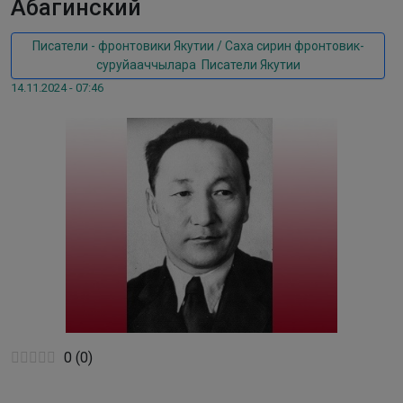
Абагинский
Писатели - фронтовики Якутии / Саха сирин фронтовик-
суруйааччылара
,
Писатели Якутии
14.11.2024 - 07:46
0
(
0
)