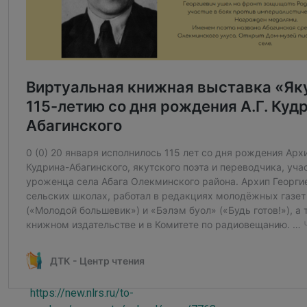
Оҕолорго айымньылара:
Ааҕар книга : бастааҥҥы школа 3-с классыгар
https://new.nlrs.ru/to-
readers/segments/school/open/41310
Биһиги дьаасылабыт : [оскуолаҕа киириэн иннинээҕи
саастаахтарга хоһооннор]
https://new.nlrs.ru/to-
readers/segments/school/open/7769
Төгүрүк сыл : [хоһооннор]
https://new.nlrs.ru/to-
readers/segments/school/open/38488
“Туллуктаана” : [хоһооннор]
https://new.nlrs.ru/to-
readers/segments/school/open/39266
Хоту : [кыра саастаах оҕолорго хоһооннор]
https://new.nlrs.ru/to-