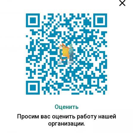
0
(
0
)
лько вам понравилась публикация?
к пока нет. Поставьте оценку первым.
мендуем:
роект «80 уроков Победы» – «Дети военной поры»
 рамках проекта «80 уроков Победы» для учеников мла
ас-реквием «Сталинград – город-герой»
Оценить
Просим вас оценить работу нашей
организации.
, 3 этаж