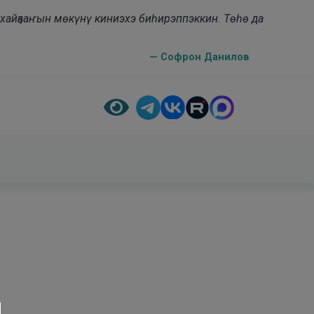
н хайҕааҥын мөкүнү киниэхэ биһирэппэккин. Төһө да
— Софрон Данилов