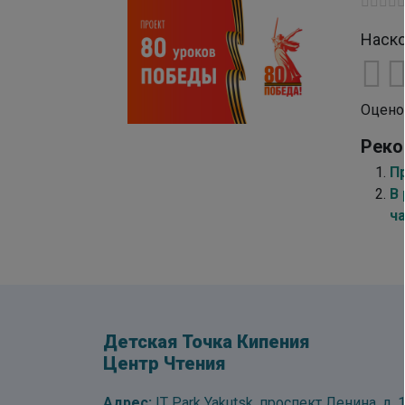
Наско
Оцено
Реко
П
В
ч
Детская Точка Кипения
Центр Чтения
Адрес:
IT Park Yakutsk, проспект Ленина, д. 1