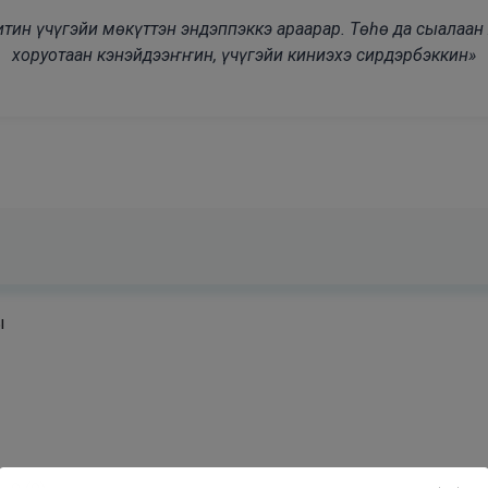
modal-check
дьитин үчүгэйи мөкүттэн эндэппэккэ араарар. Төһө да сыалаа
хоруотаан кэнэйдээҥҥин, үчүгэйи киниэхэ сирдэрбэккин»
ы