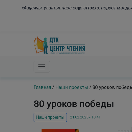
Skip to main content
«Ааҕааччы, улаатыннара соҕус эттэххэ, норуот мэл
Главная
/
Наши проекты
/
80 уроков побед
80 уроков победы
21.02.2025 - 10:41
Наши проекты