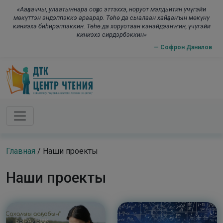
Skip to main content
modal-check
«Ааҕааччы, улаатыннара соҕус эттэххэ, норуот мэлдьитин үчүгэйи
мөкүттэн эндэппэккэ араарар. Төһө да сыалаан хайҕааҥын мөкүнү
киниэхэ биһирэппэккин. Төһө да хоруотаан кэнэйдээҥҥин, үчүгэйи
киниэхэ сирдэрбэккин»
— Софрон Данилов
Главная
/
Наши проекты
Наши проекты