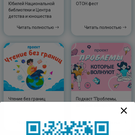
Юбилей Национальной
ОТОН.фест
библиотеки и Центра
детства и юношества
Читать полностью
Читать полностью
Чтение без границ
Подкаст “Проблемы,
которые волнуют”
Читать полностью
Читать полностью