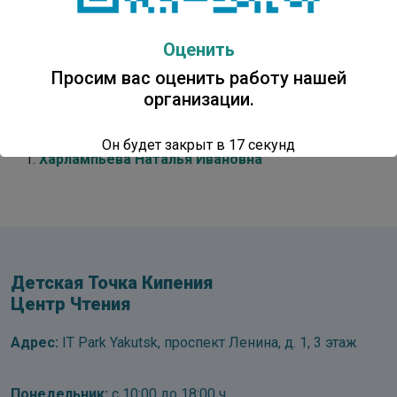
Насколько вам понравилась публикация?
Оценить
Просим вас оценить работу нашей
организации.
Оценок пока нет. Поставьте оценку первым.
Рекомендуем:
Он будет закрыт в
16
секунд
Харлампьева Наталья Ивановна
Детская Точка Кипения
Центр Чтения
Адрес:
IT Park Yakutsk, проспект Ленина, д. 1, 3 этаж
Понедельник:
с 10:00 до 18:00 ч.