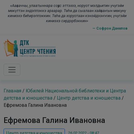
Skip to main content
modal-check
«Ааҕааччы, улаатыннара соҕус эттэххэ, норуот мэлдьитин үчүгэйи
мөкүттэн эндэппэккэ араарар. Төһө да сыалаан хайҕааҥын мөкүнү
киниэхэ биһирэппэккин. Төһө да хоруотаан кэнэйдээҥҥин, үчүгэйи
киниэхэ сирдэрбэккин»
— Софрон Данилов
Главная
/
Юбилей Национальной библиотеки и Центра
детства и юношества
/
Центр детства и юношества
/
Ефремова Галина Ивановна
Ефремова Галина Ивановна
26.02.2022 - 08:47
Центр детства и юношества