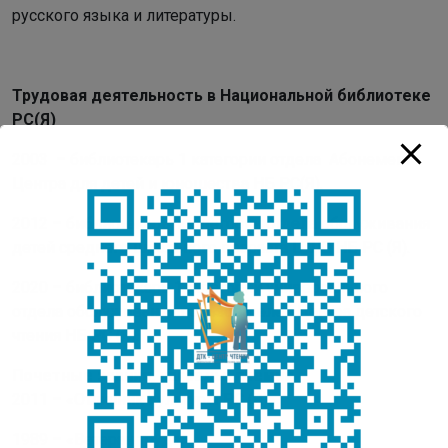
русского языка и литературы.
Трудовая деятельность в Национальной библиотеке
РС(Я)
2003 – библиотекарь 1 категории отдела Абонемент
Центра для детей и юношества НБ РС(Я).
2012 – библиотекарь 1 категории отдела обслуживания
детей среднего школьного возраста ЦДЮ НБ РС (Я).
2020 – библиотекарь 1 категории универсального
отдела обслуживания пользователей Центра детского
чтения НБ РС (Я).
Почетные звания, награды, премии
2011 – «Отличник культуры РС (Я)»
1989 – «Ветеран труда»