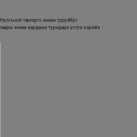
улгынэт оҕолорго анаан суруйбут
 аһаары көмө көрдөөн туундара устун кэрийэ