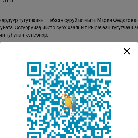
5
(
1
)
көрдүүр тугутчаан» — эбээн суруйааччыта
Мария Федотова-Н
руйата
. Остуоруйаҕа ийэтэ суох хаалбыт кырачаан тугутчаан
ын туһунан кэпсэнэр.
гэни аах
эни иһит
й кинигэни көр
лько вам понравилась публикация?