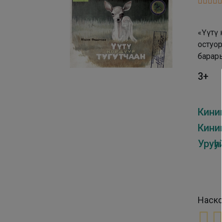
«Үүтү 
остуо
барар
3+
Кини
Киниг
Уруһу
Наско