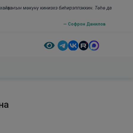
н хайҕааҥын мөкүнү киниэхэ биһирэппэккин. Төһө да
— Софрон Данилов
на