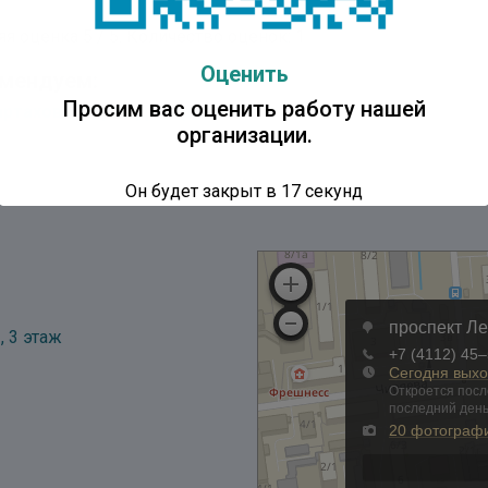
яя оценка
5
/ 5. Количество оценок:
1
Оценить
мендуем:
Просим вас оценить работу нашей
артахова Мария Дмитриевна
организации.
Он будет закрыт в
17
секунд
, 3 этаж