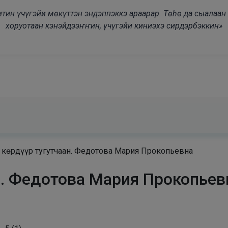
modal-check
дьитин үчүгэйи мөкүттэн эндэппэккэ араарар. Төһө да сыалаа
хоруотаан кэнэйдээҥҥин, үчүгэйи киниэхэ сирдэрбэккин»
 көрдүүр тугутчаан. Федотова Мария Прокопьевна
ан. Федотова Мария Прокопьев