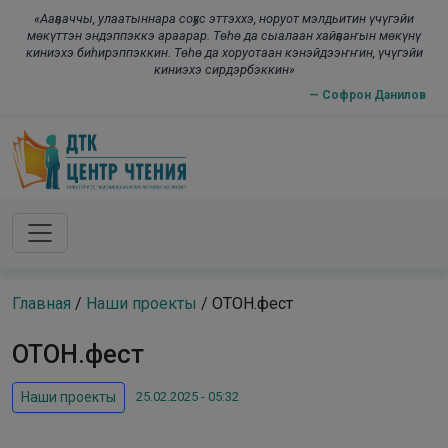
Skip to main content
modal-check
«Ааҕааччы, улаатыннара соҕус эттэххэ, норуот мэлдьитин үчүгэйи
мөкүттэн эндэппэккэ араарар. Төһө да сыалаан хайҕааҥын мөкүнү
киниэхэ биһирэппэккин. Төһө да хоруотаан кэнэйдээҥҥин, үчүгэйи
киниэхэ сирдэрбэккин»
— Софрон Данилов
Главная
/
Наши проекты
/
ОТОН.фест
ОТОН.фест
25.02.2025 - 05:32
Наши проекты