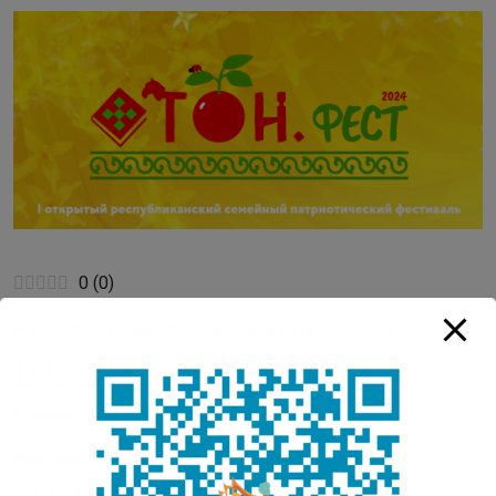
0
(
0
)
Насколько вам понравилась публикация?
Оценок пока нет. Поставьте оценку первым.
Рекомендуем:
Открытие “Арктик Бук Фест”