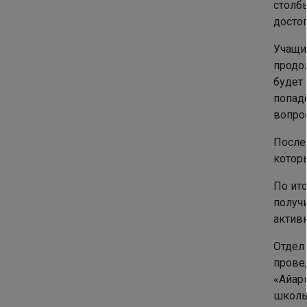
столб
досто
Учащие
продол
будет 
попад
вопро
После
котор
По ит
получ
актив
Отдел
прове
«Айар
школь