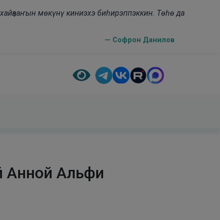
н хайҕааҥын мөкүнү киниэхэ биһирэппэккин. Төһө да
— Софрон Данилов
й Анной Альфи