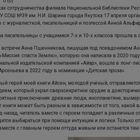
0
(
0
)
ках сотрудничества филиала Национальной библиотеки Респ
У СОШ №39 им. Н.И. Шарина города Якутска 17 апреля орга
 с журналисткой, писательницей и поэтессой Анной Альфир
а писательницы с учащимися 7-х и 10-х классов прошла в 
е встречи Анна Пшенникова, пишущая под псевдонимом Анн
«Миссия: спасти Землю», которую она написала в 2020 году
нальной издательской компанией «Айар», вошла в лонг-ли
 Арсеньева в 2022 году в номинации «Детская проза».
ный герой моей книги Айсен, молодой учёный, отправляетс
деем, который украл сверхсекретное орудие в доисторичес
оятные приключения: древние люди, инопланетяне, вымер
 книги может быть разным в зависимости от того, какой в
-назад, читатель вместе с героем попадает в различные о
ится выбираться при помощи интуиции и логики. Только от в
вместе с главным героем оттуда живым или останется там 