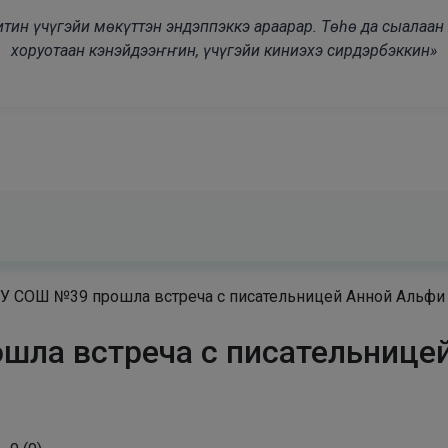
modal-check
дьитин үчүгэйи мөкүттэн эндэппэккэ араарар. Төһө да сыалаа
хоруотаан кэнэйдээҥҥин, үчүгэйи киниэхэ сирдэрбэккин»
У СОШ №39 прошла встреча с писательницей Анной Альфи
ла встреча с писательнице