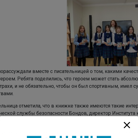
порассуждали вместе с писательницей о том, какими качес
героем. Ребята поделились, что героем может стать абсо
трахи, и не обязательно, чтобы он был спортивным, имел 
твами.
ельница отметила, что в книжке также имеются такие инте
ческой службы безопасности Бондов, директор Института 
.
, которые описываются в квест-книге имеются в нашей рес