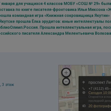
7 января для учащихся 4 классов МОБУ «СОШ № 29» был
ыставка по книге писателя-фронтовика Ильи Миксона «
рошла командная игра «Книжная сокровищница Якутии»
 Якутске прошла Ёлка эрудитов: юные интеллектуалы п
иблиоОлимп.Россия. Прошла интеллектуальная игра, п
оссийского писателя Александра Мелентьевича Волков
, 3 этаж