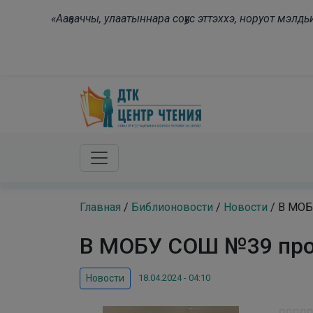
Skip to main content
«Ааҕааччы, улаатыннара соҕус эттэххэ, норуот мэл
Главная
/
Библионовости
/
Новости
/
В МОБ
В МОБУ СОШ №39 прош
18.04.2024 - 04:10
Новости