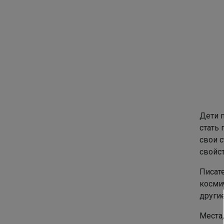
Дети 
стать 
свои с
свойс
Писат
косми
другие
Места