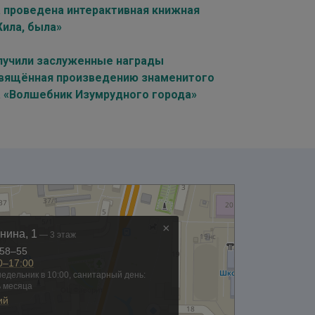
а проведена интерактивная книжная
Жила, была»
олучили заслуженные награды
освящённая произведению знаменитого
а «Волшебник Изумрудного города»