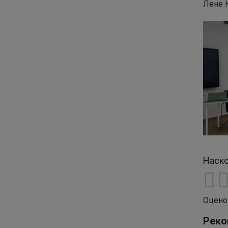
Лене 
Наско
Оцено
Реко