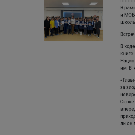
В рам
и МОБ
школы
Встреч
В ход
книге 
Нацио
им. В.
«Глав
за зло
невер
Сюжет
вперед
приход
ли он 