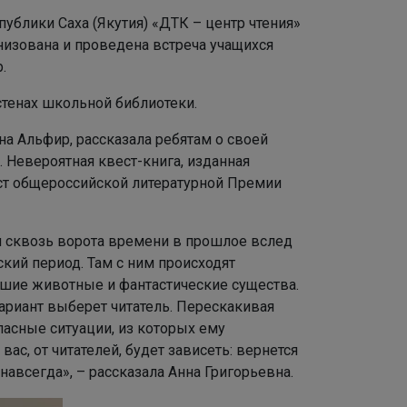
ублики Саха (Якутия) «ДТК – центр чтения»
низована и проведена встреча учащихся
.
стенах школьной библиотеки.
а Альфир, рассказала ребятам о своей
. Невероятная квест-книга, изданная
ст общероссийской литературной Премии
я сквозь ворота времени в прошлое вслед
кий период. Там с ним происходят
шие животные и фантастические существа.
ариант выберет читатель. Перескакивая
пасные ситуации, из которых ему
ас, от читателей, будет зависеть: вернется
навсегда», – рассказала Анна Григорьевна.