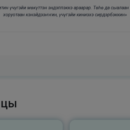
modal-check
дьитин үчүгэйи мөкүттэн эндэппэккэ араарар. Төһө да сыалаа
хоруотаан кэнэйдээҥҥин, үчүгэйи киниэхэ сирдэрбэккин»
ицы