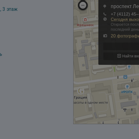
, 3 этаж
ь