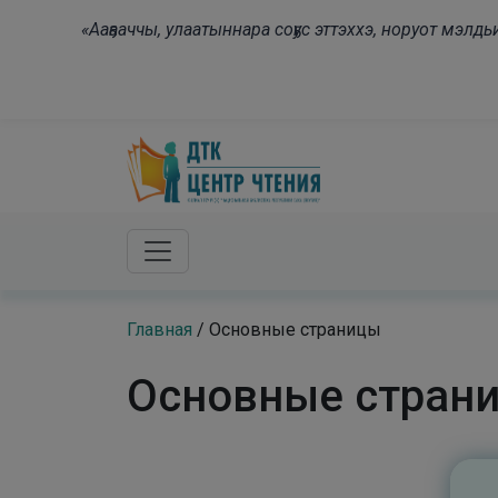
Skip to main content
«Ааҕааччы, улаатыннара соҕус эттэххэ, норуот мэл
Главная
/
Основные страницы
Основные стран