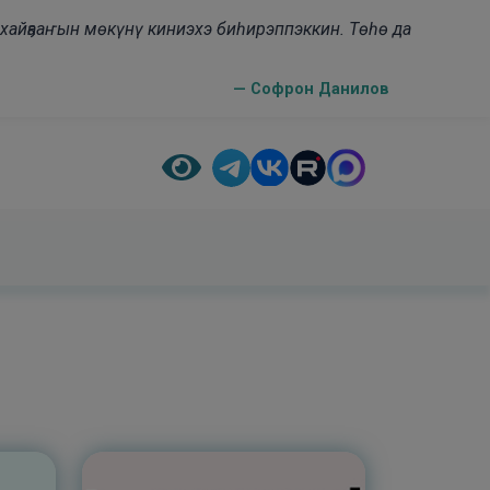
н хайҕааҥын мөкүнү киниэхэ биһирэппэккин. Төһө да
— Софрон Данилов