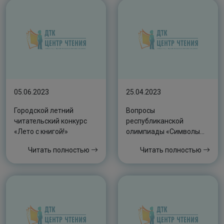
05.06.2023
25.04.2023
Городской летний
Вопросы
читательский конкурс
республиканской
«Лето с книгой!»
олимпиады «Символы
Якутии: Я – патриот»
Читать полностью
Читать полностью
(Возрастная категория:
5-8 классы)