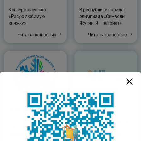
Конкурс рисунков
В республике пройдет
«Рисую любимую
олимпиада «Символы
книжку»
Якутии. Я – патриот»
Читать полностью
Читать полностью
05.04.2023
30.03.2023
Начался отбор
Итог онлайн-викторины
участников на III
«Путешествие по
международный конкурс
книжной стране» по
«Белый мир Арктики
книгам-юбилярам 2023