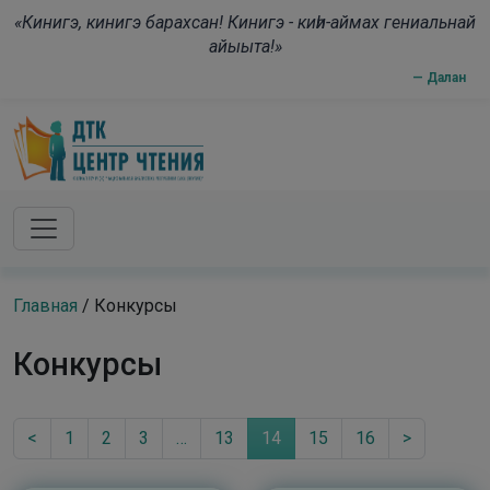
Skip to main content
modal-check
«Кинигэ, кинигэ барахсан! Кинигэ - киһи-аймах гениальнай
айыыта!»
— Далан
Главная
/
Конкурсы
Конкурсы
<
1
2
3
…
13
14
15
16
>