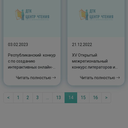
03.02.2023
21.12.2022
Республиканский конкур
XV Открытый
с по созданию
межрегиональный
интерактивных онлайн-
конкурс литераторов им.
игр, посвященный
Ю.С. Рытхэу
Читать полностью
Читать полностью
детским книгам-
юбилярам 2023
года «Отмечает книга
<
юбилей»
1
2
3
…
13
14
15
16
>