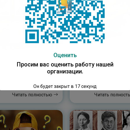
Оценить
10.2024
16.10.2024
Просим вас оценить работу нашей
вые детские писатели
Мишкины книжки
организации.
тской литературы
Он будет закрыт в
16
секунд
Читать полностью
Читать полнос