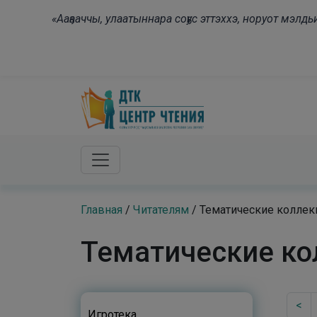
Skip to main content
«Ааҕааччы, улаатыннара соҕус эттэххэ, норуот мэл
Главная
/
Читателям
/
Тематические коллек
Тематические ко
<
Игротека