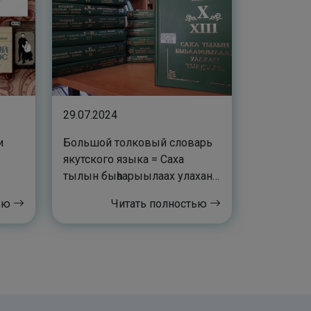
29.07.2024
и
Большой толковый словарь
якутского языка = Саха
тылын быһаарыылаах улахан
тылдьыта
тью
Читать полностью