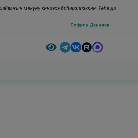
н хайҕааҥын мөкүнү киниэхэ биһирэппэккин. Төһө да
— Софрон Данилов