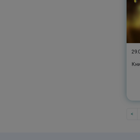
29.
Кни
<