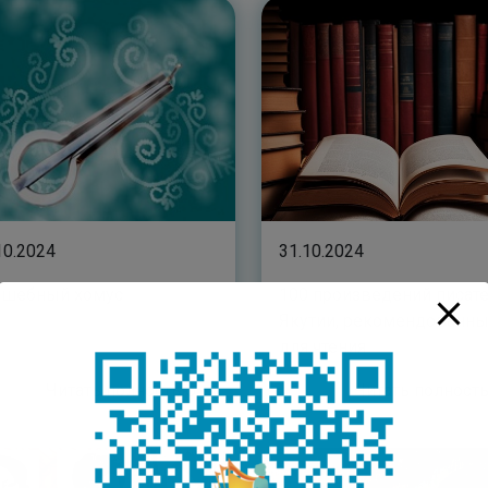
10.2024
31.10.2024
лшебный хомус
100 произведений писат
Якутии, рекомендованн
для чтения
Читать полностью
Читать полнос