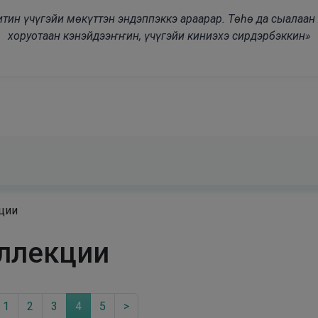
modal-check
дьитин үчүгэйи мөкүттэн эндэппэккэ араарар. Төһө да сыалаа
хоруотаан кэнэйдээҥҥин, үчүгэйи киниэхэ сирдэрбэккин»
ции
ллекции
1
2
3
4
5
>