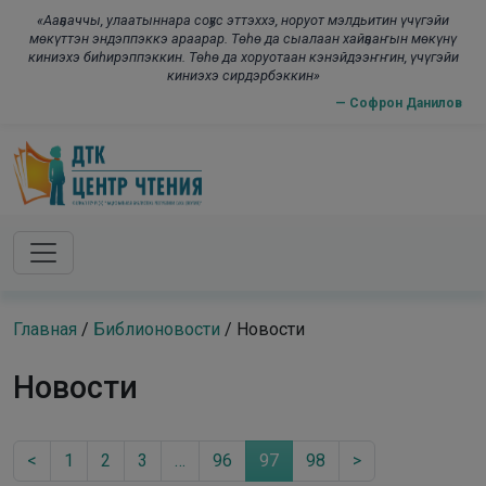
Skip to main content
modal-check
«Ааҕааччы, улаатыннара соҕус эттэххэ, норуот мэлдьитин үчүгэйи
мөкүттэн эндэппэккэ араарар. Төһө да сыалаан хайҕааҥын мөкүнү
киниэхэ биһирэппэккин. Төһө да хоруотаан кэнэйдээҥҥин, үчүгэйи
киниэхэ сирдэрбэккин»
— Софрон Данилов
Главная
/
Библионовости
/
Новости
Новости
<
1
2
3
…
96
97
98
>