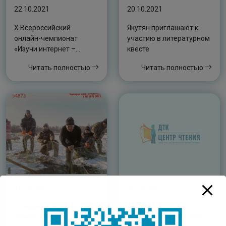
22.10.2021
20.10.2021
X Всероссийский
Якутян приглашают к
онлайн-чемпионат
участию в литературном
«Изучи интернет –
квесте
управляй им!»
Читать полностью
Читать полностью
19.10.2021
18.10.2021
«Байдам» сурунаал бэһис
С 20 октября вход в
нүөмэрэ күн сирин
библиотеку возможен