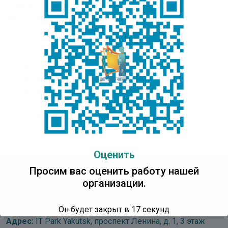
Насколько вам понравилась публикация?
Оценок пока нет. Поставьте оценку первым.
Рекомендуем:
29 августа – санитарный день
30 января – санитарный день
27 февраля – санитарный день
27 марта – санитарный день
Оценить
Просим вас оценить работу нашей
организации.
Детская Точка Кипения
Центр Чтения
Он будет закрыт в
16
секунд
Адрес:
IT Park Yakutsk, проспект Ленина, д. 1, 3 этаж