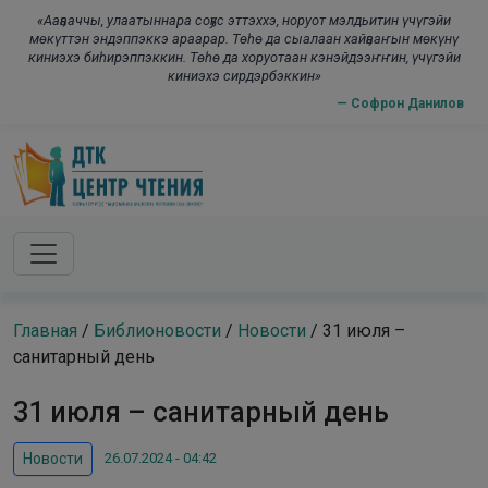
Skip to main content
modal-check
«Ааҕааччы, улаатыннара соҕус эттэххэ, норуот мэлдьитин үчүгэйи
мөкүттэн эндэппэккэ араарар. Төһө да сыалаан хайҕааҥын мөкүнү
киниэхэ биһирэппэккин. Төһө да хоруотаан кэнэйдээҥҥин, үчүгэйи
киниэхэ сирдэрбэккин»
— Софрон Данилов
Главная
/
Библионовости
/
Новости
/
31 июля –
санитарный день
31 июля – санитарный день
26.07.2024 - 04:42
Новости