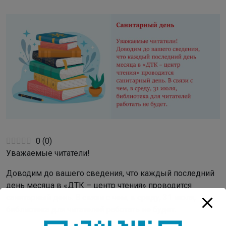
0
(
0
)
Уважаемые читатели!
Доводим до вашего сведения, что каждый последний
день месяца в «ДТК – центр чтения» проводится
санитарный день. В связи с чем, в среду, 31 июля,
библиотека для читателей работать не будет.