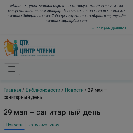
Skip to main content
modal-check
«Ааҕааччы, улаатыннара соҕус эттэххэ, норуот мэлдьитин үчүгэйи
мөкүттэн эндэппэккэ араарар. Төһө да сыалаан хайҕааҥын мөкүнү
киниэхэ биһирэппэккин. Төһө да хоруотаан кэнэйдээҥҥин, үчүгэйи
киниэхэ сирдэрбэккин»
— Софрон Данилов
Главная
/
Библионовости
/
Новости
/
29 мая –
санитарный день
29 мая – санитарный день
28.05.2026 - 20:39
Новости