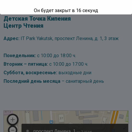
Он будет закрыт в
15
секунд
Детская Точка Кипения
Центр Чтения
Адрес:
IT Park Yakutsk, проспект Ленина, д. 1, 3 этаж
Понедельник:
с 10:00 до 18:00 ч.
Вторник – пятница:
с 10:00 до 17:00 ч.
Суббота, воскресенье:
выходные дни
Последний день месяца
– санитарный день