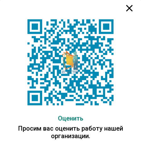
Насколько вам понравилась публикация?
Оценок пока нет. Поставьте оценку первым.
Рекомендуем:
29 августа – санитарный день
30 января – санитарный день
27 февраля – санитарный день
27 марта – санитарный день
27 января для учащихся 4 классов МОБУ «СОШ №
29» была проведена интерактивная книжная
выставка по книге писателя-фронтовика Ильи
Миксона «Жила, была»
27 апреля в Якутии отмечается День Республики
Саха (Якутия)
Оценить
Просим вас оценить работу нашей
организации.