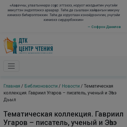
Skip to main content
modal-check
«Ааҕааччы, улаатыннара соҕус эттэххэ, норуот мэлдьитин үчүгэйи
мөкүттэн эндэппэккэ араарар. Төһө да сыалаан хайҕааҥын мөкүнү
киниэхэ биһирэппэккин. Төһө да хоруотаан кэнэйдээҥҥин, үчүгэйи
киниэхэ сирдэрбэккин»
— Софрон Данилов
Главная
/
Библионовости
/
Новости
/
Тематическая
коллекция. Гавриил Угаров – писатель, ученый и Эһээ
Дьыл
Тематическая коллекция. Гавриил
Угаров – писатель, ученый и Эһээ