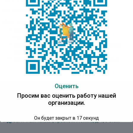
Оценок пока нет. Поставьте оценку первым.
Рекомендуем:
Тематическая коллекция “Высокое имя
Учитель”
Тематическая коллекция «Любимый детский
сад»
Тематическая коллекция “Пернатые друзья”
Оценить
Просим вас оценить работу нашей
Детская Точка Кипения
организации.
Центр Чтения
Он будет закрыт в
16
секунд
Адрес:
IT Park Yakutsk, проспект Ленина, д. 1, 3 этаж