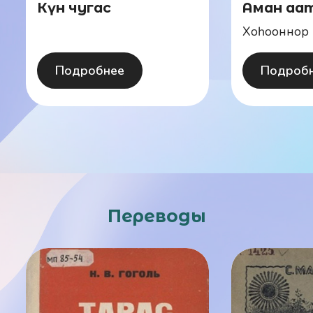
Күн чугас
Аман аа
Хоһооннор
Подробнее
Подроб
Переводы