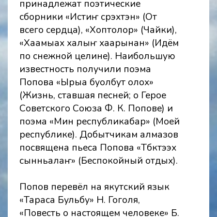
принадлежат поэтические
сборники «Истиҥ сүрэхтэн» (От
всего сердца), «Хоптолор» (Чайки),
«Хаамыах халыҥ хаарынан» (Идём
по снежной целине). Наибольшую
известность получили поэма
Попова «Ырыа буолбут олох»
(Жизнь, ставшая песней; о Герое
Советского Союза Ф. К. Попове) и
поэма «Мин республикабар» (Моей
республике). Добытчикам алмазов
посвящена пьеса Попова «Түбүктээх
сынньалаҥ» (Беспокойный отдых).
Попов перевёл на якутский язык
«Тараса Бульбу» Н. Гоголя,
«Повесть о настоящем человеке» Б.