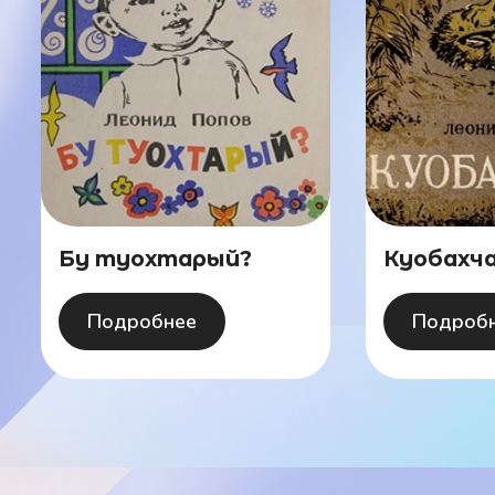
Бу туохтарый?
Куобахч
Подробнее
Подроб