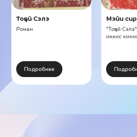
Тоҕой Сэлэ
Мэйи сир
Роман
"Тоҕой Сэлэ
иккис кини
Подробнее
Подроб