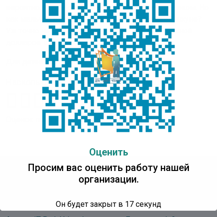
вероятно, Харви стал бы совсем другим человеком. Но
как мальчик оказался на скромной рыбацкой шхуне?
Уж точно не ради жалованья в десять с половиной
долларов в месяц!
Для детей 10-14 лет.
Насколько вам понравилась публикация?
Оценок пока нет. Поставьте оценку первым.
Оценить
Просим вас оценить работу нашей
организации.
Детская Точка Кипения
Центр Чтения
Он будет закрыт в
16
секунд