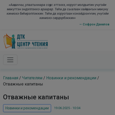
Skip to main content
modal-check
«Ааҕааччы, улаатыннара соҕус эттэххэ, норуот мэлдьитин үчүгэйи
мөкүттэн эндэппэккэ араарар. Төһө да сыалаан хайҕааҥын мөкүнү
киниэхэ биһирэппэккин. Төһө да хоруотаан кэнэйдээҥҥин, үчүгэйи
киниэхэ сирдэрбэккин»
— Софрон Данилов
Главная
/
Читателям
/
Новинки и рекомендации
/
Отважные капитаны
Отважные капитаны
19.06.2025 - 10:04
Новинки и рекомендации