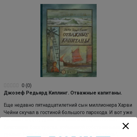
0
(
0
)
Джозеф Редьярд Киплинг. Отважные капитаны.
Еще недавно пятнадцатилетний сын миллионера Харви
Чейни скучал в гостиной большого парохода. И вот уже
он чинит паруса, драит шлюпки и натирает солью
блестящие бока трески, пойманной собственными
руками. Если бы не моряки со шхуны “Мы здесь”,