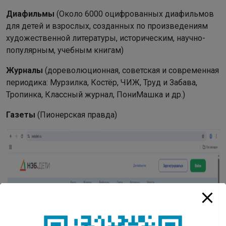
Диафильмы
(Около 6000 оцифрованных диафильмов
для детей и взрослых, созданных по произведениям
художественной литературы, историческим, научно-
популярным, учебным книгам)
Журналы
(дореволюционная, советская и современная
периодика: Мурзилка, Костёр, ЧИЖ, Труд и Забава,
Тропинка, Классный журнал, ПониМашка и др.)
Газеты
(Пионерская правда)