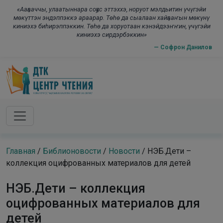
Skip to main content
modal-check
«Ааҕааччы, улаатыннара соҕус эттэххэ, норуот мэлдьитин үчүгэйи
мөкүттэн эндэппэккэ араарар. Төһө да сыалаан хайҕааҥын мөкүнү
киниэхэ биһирэппэккин. Төһө да хоруотаан кэнэйдээҥҥин, үчүгэйи
киниэхэ сирдэрбэккин»
— Софрон Данилов
Главная
/
Библионовости
/
Новости
/
НЭБ.Дети –
коллекция оцифрованных материалов для детей
НЭБ.Дети – коллекция
оцифрованных материалов для
детей