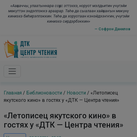
Skip to main content
modal-check
«Ааҕааччы, улаатыннара соҕус эттэххэ, норуот мэлдьитин үчүгэйи
мөкүттэн эндэппэккэ араарар. Төһө да сыалаан хайҕааҥын мөкүнү
киниэхэ биһирэппэккин. Төһө да хоруотаан кэнэйдээҥҥин, үчүгэйи
киниэхэ сирдэрбэккин»
— Софрон Данилов
Главная
/
Библионовости
/
Новости
/
«Летописец
якутского кино» в гостях у «ДТК — Центра чтения»
«Летописец якутского кино» в
гостях у «ДТК — Центра чтения»