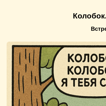
Колобок
Встр