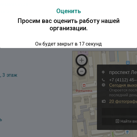
бучающихся»
Оценить
тоги конкурса “Лучшая детская библиотека РС(Я)”
Просим вас оценить работу нашей
организации.
Он будет закрыт в
16
секунд
, 3 этаж
ь