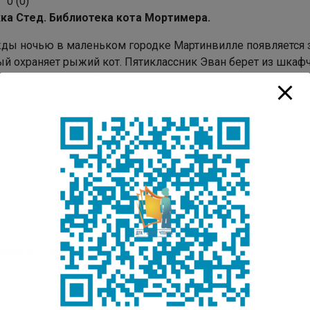
0
(
0
)
ка Стед. Библиотека кота Мортимера.
ды ночью в маленьком городке Мартинвилле появляется з
й охраняет рыжий кот. Пятиклассник Эван берет из шкафчи
 его лучший друг Рейф быстро догадываются, что одна из 
лые почему-то не хотят говорить. Мальчики начинают собс
ь свет на давнюю тайну? Теперь от этого зависит будущее
реднего школьного возраста: 6+
лько вам понравилась публикация?
к пока нет. Поставьте оценку первым.
мендуем:
иблиотека как «третье место»: в Якутске прошел Фестив
6 ноября в стенах НПСОШ №2 прошел семинар школьных 
Школьная библиотека – центр в духовно-нравственном,