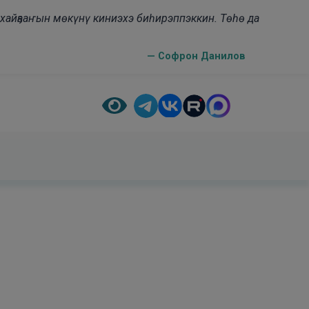
н хайҕааҥын мөкүнү киниэхэ биһирэппэккин. Төһө да
— Софрон Данилов