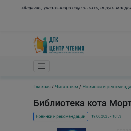
Skip to main content
«Ааҕааччы, улаатыннара соҕус эттэххэ, норуот мэл
Главная
/
Читателям
/
Новинки и рекоменд
Библиотека кота Мор
19.06.2025 - 10:53
Новинки и рекомендации