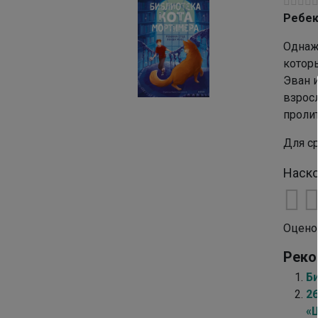
Ребек
Однаж
которы
Эван и
взрос
пролит
Для с
Наско
Оцено
Реко
Б
2
«