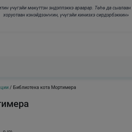
modal-check
дьитин үчүгэйи мөкүттэн эндэппэккэ араарар. Төһө да сыалаа
хоруотаан кэнэйдээҥҥин, үчүгэйи киниэхэ сирдэрбэккин»
ации
/
Библиотека кота Мортимера
тимера