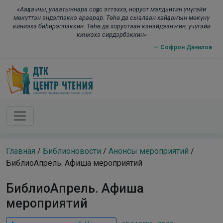
Skip to main content
modal-check
«Ааҕааччы, улаатыннара соҕус эттэххэ, норуот мэлдьитин үчүгэйи
мөкүттэн эндэппэккэ араарар. Төһө да сыалаан хайҕааҥын мөкүнү
киниэхэ биһирэппэккин. Төһө да хоруотаан кэнэйдээҥҥин, үчүгэйи
киниэхэ сирдэрбэккин»
— Софрон Данилов
Главная
/
Библионовости
/
Анонсы мероприятий
/
БиблиоАпрель. Афиша мероприятий
БиблиоАпрель. Афиша
мероприятий