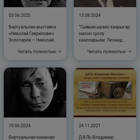
05.06.2025
13.08.2024
Виртуальная выставка
“Сыһыым ыраас хаарыгар
«Николай Гаврилович
омоон суолу
Золотарёв — Николай
хаалларыам: Леонид
Якутскай – саха
Попов”14 августа – 105
Читать полностью
Читать полностью
норуодунай
лет со дня рождения
суруйааччыта»
ЛЕОНИДА АНДРЕЕВИЧА
ПОПОВА (1919–1990),
народного поэта Якутии
10.06.2024
24.11.2021
Виртуальная книжная
ДАЛЬ Владимир