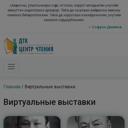
Skip to main content
modal-check
«Ааҕааччы, улаатыннара соҕус эттэххэ, норуот мэлдьитин үчүгэйи
мөкүттэн эндэппэккэ араарар. Төһө да сыалаан хайҕааҥын мөкүнү
киниэхэ биһирэппэккин. Төһө да хоруотаан кэнэйдээҥҥин, үчүгэйи
киниэхэ сирдэрбэккин»
— Софрон Данилов
Главная
/
Виртуальные выставки
Виртуальные выставки