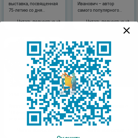
выставка, посвященная
Иванович – автор
75-летию со дня
самого популярного
рождения Николая
словаря
Читать полностью
Читать полностью
Курилова
25.05.2021
25.05.2021
Виртуальная выставка
Виртуальная выставка о
“13 февраля – День
письменности
родного языка и
письменности”
Читать полностью
Читать полностью