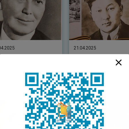
04.2025
21.04.2025
й Прокопьевич
Виртуальная книжная
ифоров – суруйааччы,
выставка, посвященная 1
йун, журналист
летию со дня рождения
Кузьмина Макара Ивано
Читать полностью
Читать полнос
– Макар Хара