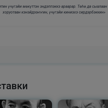
modal-check
дьитин үчүгэйи мөкүттэн эндэппэккэ араарар. Төһө да сыалаа
хоруотаан кэнэйдээҥҥин, үчүгэйи киниэхэ сирдэрбэккин»
ставки