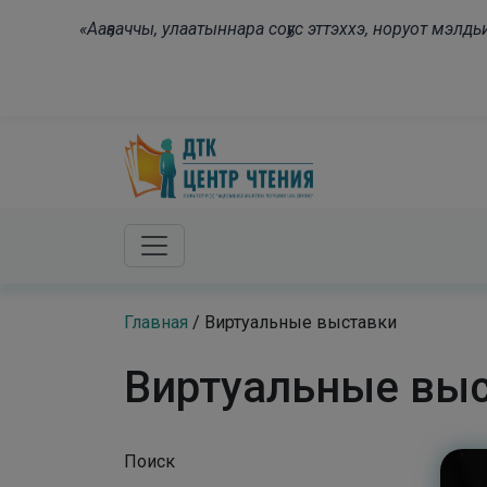
Skip to main content
«Ааҕааччы, улаатыннара соҕус эттэххэ, норуот мэл
Главная
/
Виртуальные выставки
Виртуальные вы
Поиск