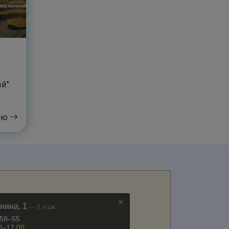
ый”
тью