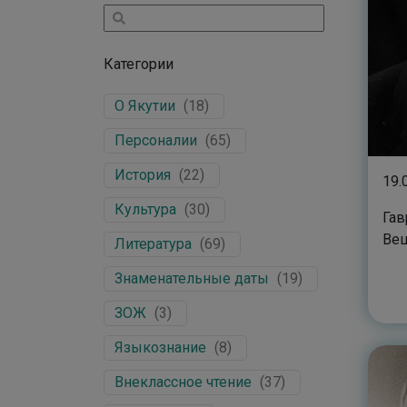
Категории
О Якутии
(
18
)
Персоналии
(
65
)
История
(
22
)
19.
Культура
(
30
)
Гав
Ве
Литература
(
69
)
Знаменательные даты
(
19
)
ЗОЖ
(
3
)
Языкознание
(
8
)
Внеклассное чтение
(
37
)