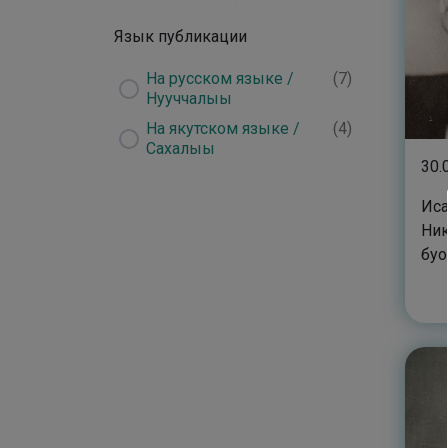
Прочее
(
24
)
Язык публикации
Великая
(
11
)
Отечественная Война
На русском языке /
(
7
)
Нууччалыы
(
1
)
На якутском языке /
(
4
)
Сахалыы
30.
Иса
Ник
буо