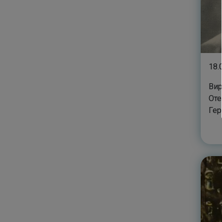
18.
Вирт
Оте
Гер
Фед