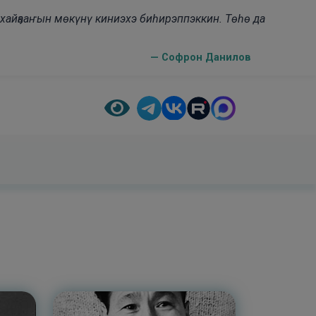
н хайҕааҥын мөкүнү киниэхэ биһирэппэккин. Төһө да
— Софрон Данилов